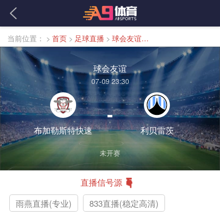
当前位置：
>
首页
>
足球直播
>
球会友谊直播
球会友谊
07-09 23:30
-
布加勒斯特快速
利贝雷茨
未开赛
直播信号源
雨燕直播(专业)
833直播(稳定高清)