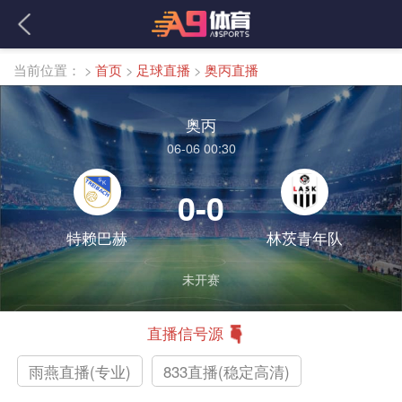
当前位置：
>
首页
>
足球直播
>
奥丙直播
奥丙
06-06 00:30
0-0
特赖巴赫
林茨青年队
未开赛
直播信号源
雨燕直播(专业)
833直播(稳定高清)