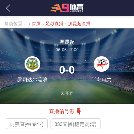
当前位置：
>
首页
>
足球直播
>
澳昆超直播
澳昆超
06-06 17:00
0-0
罗切达尔流浪
半岛电力
未开赛
直播信号源
雨燕直播(专业)
833直播(稳定高清)