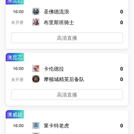
澳昆乙
圣佛德流浪
0
16:00
布里斯班骑士
0
未开赛
高清直播
澳昆乙
卡伦德拉
0
16:00
摩顿城精英后备队
0
未开赛
高清直播
澳威超
莱卡特老虎
0
16:00