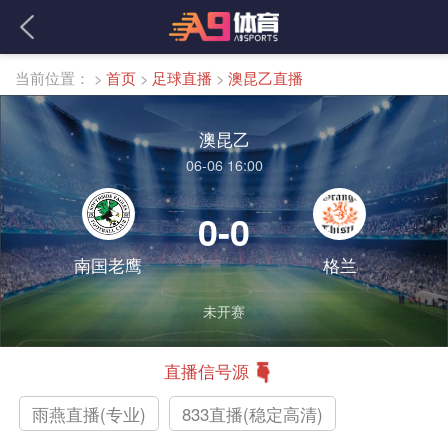
当前位置：
>
首页
>
足球直播
>
澳昆乙直播
澳昆乙
06-06 16:00
0-0
南国老鹰
格兰
未开赛
直播信号源
雨燕直播(专业)
833直播(稳定高清)