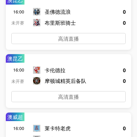
澳昆乙
圣佛德流浪
0
16:00
布里斯班骑士
0
未开赛
高清直播
澳昆乙
卡伦德拉
0
16:00
摩顿城精英后备队
0
未开赛
高清直播
澳威超
莱卡特老虎
0
16:00