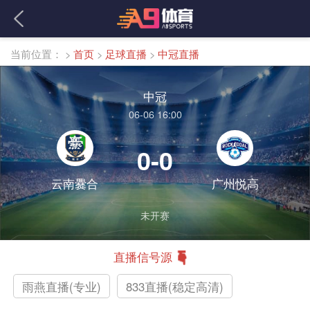
当前位置：
>
首页
>
足球直播
>
中冠直播
中冠
06-06 16:00
0-0
云南爨合
广州悦高
未开赛
直播信号源
雨燕直播(专业)
833直播(稳定高清)