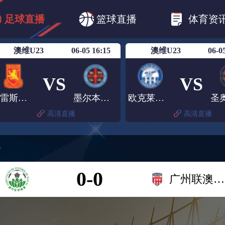
CBA
欧冠杯
欧联杯
英超
西甲
足球直播
篮球直播
体育资
美洲杯
亚冠杯
世俱杯
欧国联A级
澳维U23
06-05 16:15
澳维U23
06-0
VS
VS
普雷斯顿莱恩U23
墨尔本城U23
欧克莱卡诺U23
高清直播
高清直播
会
0-0
广州联澳体会