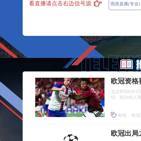
看直播请点击右边信号源
雨燕直播(专业)
北京时间8月9
切、凯尔特人
标签 :
欧冠
欧冠联赛
欧冠出局