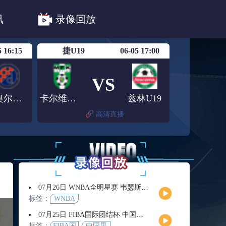
法甲
德甲
意甲
中超
讯
录像回放
联赛赛程安排
亚冠精英首轮赛况
5 16:15
捷U19
06-05 17:00
VS
圣奥尔本斯圣特斯U23
卡尔维纳U19
兹林U19
高清直播
07月26日 WNBA全明星赛 韦瑟斯庞队vs库珀队 全场录像回放
标签：
WNBA
07月25日 FIBA国际团结杯 中国男篮vs喀麦隆男篮 全场录像回放
标签：
FIBA国
中国男