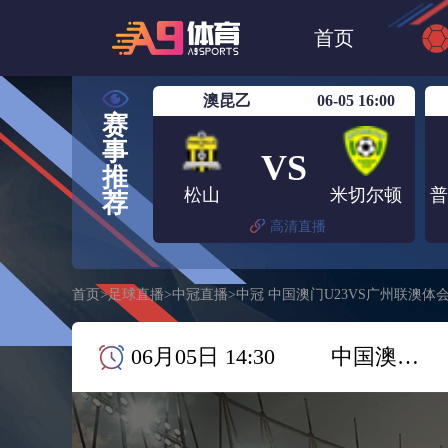
世界杯
NBA
首页
欧洲杯
澳超
澳昆乙
06-05 16:00
赛
事
VS
推
松山
米切尔顿
荐
高清直播
首页
>
足球直播
>
中冠直播
>
中冠 中国澳门U23VS广州联澳体
06月05日 14:30
中国澳门U23