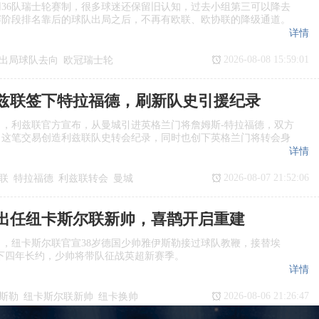
36队瑞士轮赛制，很多球迷还保留旧认知，过去小组第三可以降去
赛阶段排名靠后的球队出局之后，不再有欧联、欧协联的降级通道。
详情
2026-08-08 15:59:01
出局球队去向
欧冠瑞士轮
赛制对比
欧冠联赛阶段规则
兹联签下特拉福德，刷新队史引援纪录
日，利兹联官方宣布，从曼城引进英格兰门将詹姆斯‑特拉福德，双方
，这笔交易创造利兹联队史转会纪录，同时也创下英格兰门将转会身
详情
2026-08-07 21:52:06
联
特拉福德
利兹联转会
曼城
出任纽卡斯尔联新帅，喜鹊开启重建
日，纽卡斯尔联官宣38岁德国少帅雅伊斯勒接过球队教鞭，接替埃
下四年长约，少帅将带队征战英超新赛季。
详情
2026-08-06 21:26:47
斯勒
纽卡斯尔联新帅
纽卡换帅
任