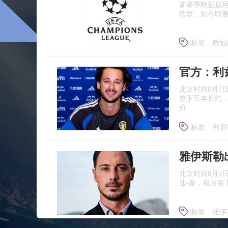
新赛季欧冠启用
欧联，如今联
标签 :
欧冠
欧冠新旧
官方：利
北京时间8月7
签下五年长约
价
标签 :
利兹
雅伊斯勒
北京时间8月6
迪‑豪，双方签
标签 :
雅伊
埃迪豪离