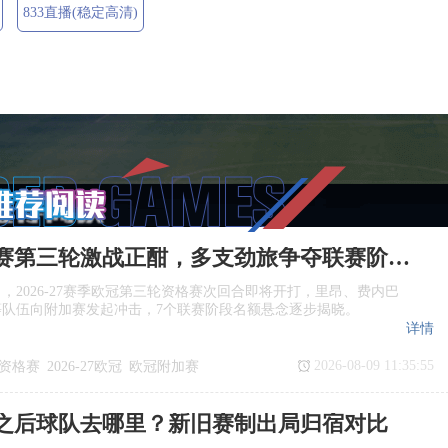
833直播(稳定高清)
欧冠资格赛第三轮激战正酣，多支劲旅争夺联赛阶段入场券
日，2026‑27赛季欧冠第三轮资格赛次回合即将开打，里昂、费内巴
等队伍向附加赛发起冲击，7个联赛阶段名额悬念逐步揭晓。
详情
2026-08-09 11:35:55
资格赛
2026‑27欧冠
欧冠附加赛
阶段
之后球队去哪里？新旧赛制出局归宿对比