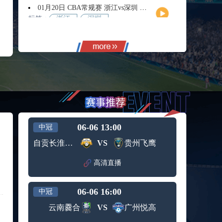
01月20日 CBA常规赛 浙江vs深圳 全场录像回放
标签：
浙江
深圳
01月14日 CBA常规赛 天津vs福建 全场录像回放
标签：
天津
福建
01月14日 CBA常规赛 浙江vs广州 全场录像回放
标签：
浙江
广州
12月01日 男篮世亚预阶段一 新西兰男篮vs澳大利亚男篮 全场录像回放
标签：
新西兰
澳大利
男篮
亚男篮
12月01日 男篮世亚预阶段一 韩国男篮vs中国男篮 全场录像
标签：
中国男
韩国男
06-06 13:00
中冠
篮
篮
11月11日 全运男篮半决赛 广东全运男篮vs辽宁全运男篮 全场录像
自贡长淮弘祥
VS
贵州飞鹰
标签：
广东全
辽宁全
运男篮
运男篮
高清直播
10月14日 女篮锦标赛阶段二第3轮 山西女篮vs四川女篮 全场录像回放
标签：
山西女
四川女
篮
篮
06-06 16:00
中冠
09月12日 男篮欧锦赛半决赛 德国男篮vs芬兰男篮 全场录像回放
标签：
德国男
芬兰男
云南爨合
VS
广州悦高
篮
篮
09月05日 男篮欧锦赛小组赛 西班牙男篮vs希腊男篮 全场录像回放