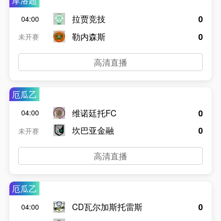
摩洛超
拉贾竞技
0
04:00
勒内森斯
0
未开赛
高清直播
厄瓜乙
维诺廷托FC
0
04:00
坎巴亚金融
0
未开赛
高清直播
厄瓜乙
CD瓦尔加斯托雷斯
0
04:00