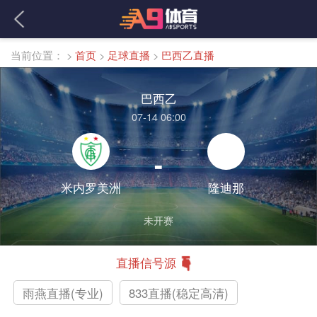
当前位置：
>
首页
>
足球直播
>
巴西乙直播
巴西乙
07-14 06:00
-
米内罗美洲
隆迪那
未开赛
直播信号源
雨燕直播(专业)
833直播(稳定高清)