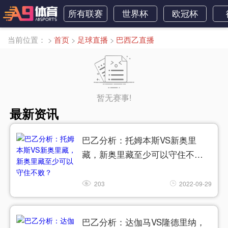
所有联赛
世界杯
欧冠杯
当前位置：
>
首页
>
足球直播
>
巴西乙直播
暂无赛事!
最新资讯
巴乙分析：托姆本斯VS新奥里
藏，新奥里藏至少可以守住不
败？
203
2022-09-29
巴乙分析：达伽马VS隆德里纳，