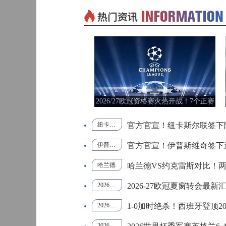
中超
19:35
查看更多>
01月20日 CBA常规赛 浙江vs深圳 全场录像回放
标签：
WNBA
中超
20:00
01月14日 CBA常规赛 天津vs福建 全场录像回放
标签：
FIBA国
中国男
际团结
篮
杯
中甲
20:00
01月14日 CBA常规赛 浙江vs广州 全场录像回放
标签：
山西
青岛
别！法比安斯基宣布退役，结束
阿根廷2-1英格兰！2026世界杯半决赛
12月01日 男篮世亚预阶段一 新西兰男篮vs澳大利亚男篮 全场录像回放
标签：
新疆
深圳
22年绿茵生涯
经典逆转战复盘
12月01日 男篮世亚预阶段一 韩国男篮vs中国男篮 全场录像
·班巴，五年长约补强中场
2026英超夏窗交易盘点：
标签：
中国U18
阿尔法
2026英超转会
英超夏窗重磅交易
热刺托纳利转会
布莱顿武什科维奇
男篮
学院
，补强后防征战英超
2026世界杯半决赛前瞻：
2026世界杯
法国VS西班牙
世界杯半决赛前瞻
法国防守反击
11月11日 全运男篮半决赛 广东全运男篮vs辽宁全运男篮 全场录像
标签：
江苏
新疆
巴西甲
03:00
超顶级中锋，谁更有望冲击金靴
2026世界杯八强战：英格
阿森纳
英格兰2-1挪威
2026世界杯八强赛
贝林厄姆双响
挪威世界杯黑马
10月14日 女篮锦标赛阶段二第3轮 山西女篮vs四川女篮 全场录像回放
标签：
上海
北京
：豪门补强敲定多笔重磅签约
梅里诺连场绝杀！西班牙2-
西班牙2-1比利时
梅里诺绝杀
世界杯1/4决赛
西班牙晋级四强
09月12日 男篮欧锦赛半决赛 德国男篮vs芬兰男篮 全场录像回放
标签：
福建
同曦
巴西甲
05:30
世界杯，梅西六届世界杯留憾
2026世界杯1/4决赛前瞻
西班牙vs比利时
世界杯1/4决赛前瞻
2026美加墨世界杯
西班牙零封纪录
09月05日 男篮欧锦赛小组赛 西班牙男篮vs希腊男篮 全场录像回放
标签：
山西
辽宁
巴西甲
07:30
法国2‑0摩洛哥
世界杯1/4决赛战报
姆巴佩
2026美加墨世界杯