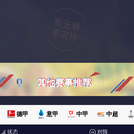
其他赛事推荐
德甲
意甲
中甲
中超
状态
对阵
欧洲杯
澳超
世俱杯
世亚预