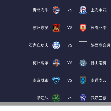
青岛海牛
VS
上海申花
苏州东吴
VS
长春亚泰
石家庄功夫
VS
陕西联合月
梅州客家
VS
佛山南狮
南京城市
VS
南通支云
浙江队
VS
武汉三镇