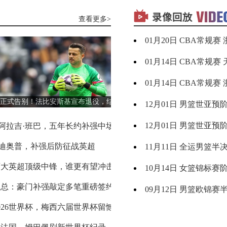
大连英博
VS
辽宁铁人
查看更多>
09月05日 WNBA常规赛 菲尼克斯水星vs华盛顿神秘
标签：
浙江
深圳
01-21
云南玉昆
VS
成都蓉城
09月05日 WNBA常规赛 明尼苏达山猫vs拉斯维加斯王
标签：
天津
福建
01-15
定南赣联
VS
大连鲲城
09月05日 WNBA常规赛 达拉斯飞翼vs金州女武神
标签：
浙江
广州
01-15
2026世界杯半决赛：西班牙2-0完胜法
欧冠附加赛抽签出炉！多支劲旅争夺
09月05日 U16男篮亚洲杯1/4决赛 中国男篮U16vs巴林男
标签：
新西兰
澳大利
12-02
国晋级决赛
后正赛席位
男篮
亚男篮
08月09日 周日
09月05日 NBL季后赛半决赛G3 长沙勇胜vs合肥狂风
托纳利领衔亿元级转会 格局迎巨变
阿斯拉尼技术特点分
英超新赛季格局
标签：
中国男
韩国男
阿斯拉尼
阿斯拉尼技术特点
霍芬海姆
12-02
篮
篮
法国对阵西班牙战术与实力解析
切尔西官方官宣！35
西班牙传控战术
维尔贝克
切尔西
切尔西官宣维尔贝克
08月27日 WNBA常规赛 西雅图风暴vs印第安纳狂热
标签：
广东全
辽宁全
11-12
格雷米奥
VS
圣保罗
运男篮
运男篮
兰2-1加时逆转挪威，贝林厄姆双响
阿森纳持续追逐吉马
世界杯1/4决赛战报
阿森纳
吉马良斯
布鲁诺·吉马良斯
08月27日 男篮美洲杯小组赛 乌拉圭男篮vs巴哈马男篮
标签：
山西女
四川女
10-15
篮
篮
1险胜比利时 挺进世界杯四强
5200万镑！拉克鲁
2026世界杯
拉克鲁瓦加盟切尔西
马克尚斯·拉克鲁瓦
切尔西夏窗引援
08月27日 男篮美洲杯小组赛 美国男篮vs巴西男篮
标签：
德国男
芬兰男
09-13
瑞模贝雷
VS
米内罗竞技
篮
篮
：西班牙VS比利时 传控对决反击
2026/27意甲什
比利时反击战术
意甲新赛季开赛日期
2026/27意甲赛程节点
意甲升班马
08月27日 WNBA常规赛 菲尼克斯水星vs洛杉矶火花
标签：
西班牙
希腊男
09-06
男篮
篮
科里蒂巴
VS
沙佩科恩斯
格瓦迪奥尔
曼城续约
约什科·格瓦迪奥尔