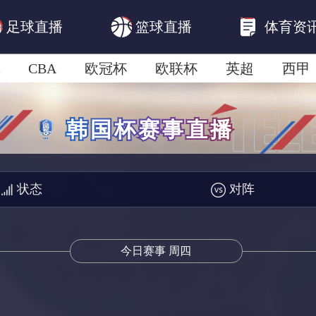
足球直播
篮球直播
体育资
CBA
欧冠杯
欧联杯
英超
西甲
美洲杯
亚冠杯
世俱杯
欧国联A级
状态
对阵
今日赛事 周四