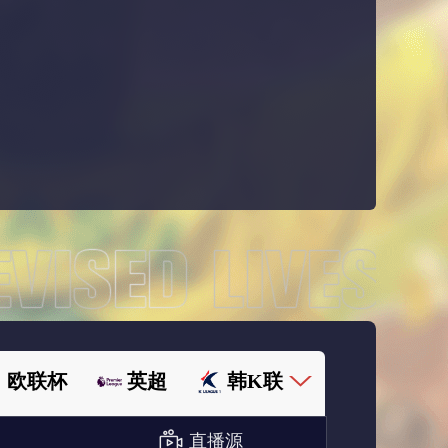
欧联杯
英超
韩K联
直播源
欧国联
足协杯