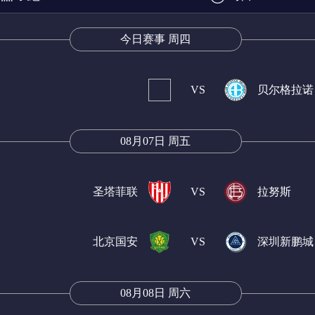
今日赛事 周四
乙
挪甲
芬超
挪超
瑞典超
墨西超
VS
贝尔格拉诺
08月07日 周五
圣塔菲联
VS
拉努斯
北京国安
VS
深圳新鹏城
08月08日 周六