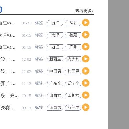
高清直播
查看更多>
查看更多>
人 全场录像回放
07月26日 WNBA全明星赛 
标签：
菲尼克
华盛顿
09-06
高清直播
斯水星
神秘人
牌 全场录像回放
07月25日 FIBA国际团结杯 
标签：
明尼苏
拉斯维
09-06
达山猫
加斯王
牌
高清直播
 全场录像回放
04月06日 CBA常规赛
标签：
达拉斯
金州女
09-06
飞翼
武神
最
足球越位规则完整解读，新手球迷快速
篮U16 全场录像回放
04月06日 CBA常规赛
标签：
中国男
巴林男
09-06
看懂越位判罚
篮U16
篮U16
峻茂 全场录像回放
04月06日 国青男篮热身赛广安站 
析！霍芬海姆新星适合莱比锡体系吗
莱比锡引援
德甲新星
标签：
长沙勇
合肥狂
09-06
胜
风峻茂
岁维尔贝克正式加盟，签约至2028年
布莱顿
英超夏窗转会
丹尼维尔贝克
 全场录像回放
01月20日 CBA常规赛
标签：
西雅图
印第安
08-28
高清直播
风暴
纳狂热
良斯！两家俱乐部重启转会谈判
纽卡
英超夏窗
阿森纳引援
 全场录像回放
01月20日 CBA常规赛
标签：
乌拉圭
巴哈马
08-28
男篮
男篮
瓦登陆切尔西 蓝军补强后防
切尔西后卫
拉克鲁瓦转会费
 全场录像回放
01月20日 CBA常规赛
标签：
美国男
巴西男
08-28
高清直播
篮
篮
么时候开赛？北京时间、参赛球队、总轮次汇
意甲
 全场录像回放
01月20日 CBA常规赛
标签：
菲尼克
洛杉矶
08-28
斯水星
火花
高清直播
曼城后防
英超夏窗