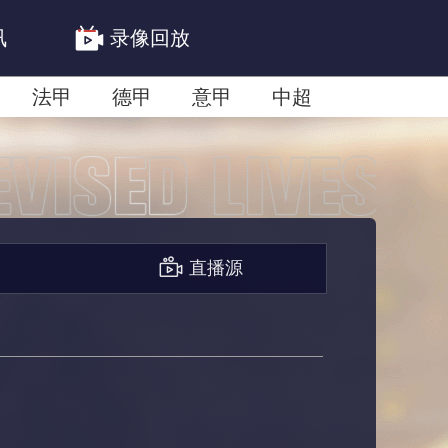
讯
录像回放
法甲
德甲
意甲
中超
联赛赛程安排
亚冠精英首轮赛况
直播源