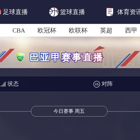
足球直播
篮球直播
体育资
CBA
欧冠杯
欧联杯
英超
西甲
美洲杯
亚冠杯
世俱杯
欧国联A级
状态
对阵
今日赛事 周五