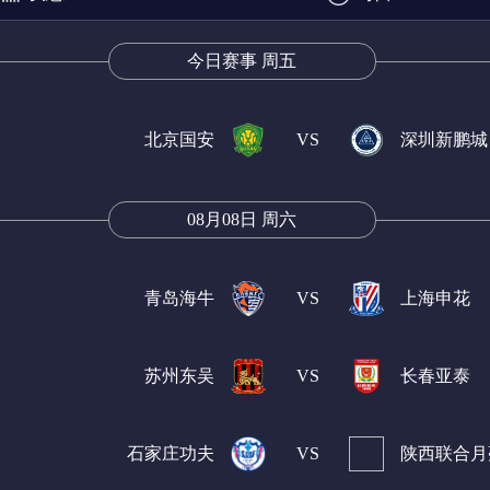
今日赛事 周五
乙
挪甲
芬超
挪超
瑞典超
墨西超
北京国安
VS
深圳新鹏城
08月08日 周六
青岛海牛
VS
上海申花
苏州东吴
VS
长春亚泰
石家庄功夫
VS
陕西联合月