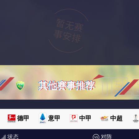
其他赛事推荐
德甲
意甲
中甲
中超
状态
对阵
欧洲杯
澳超
世俱杯
世亚预