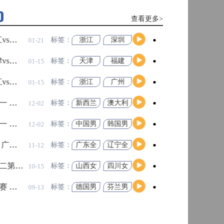
查看更多>
查看更多>
人 全场录像回放
07月26日 WNBA全明星赛 
标签：
菲尼克
华盛顿
09-06
高清直播
斯水星
神秘人
牌 全场录像回放
07月25日 FIBA国际团结杯 
标签：
明尼苏
拉斯维
09-06
达山猫
加斯王
牌
高清直播
 全场录像回放
04月06日 CBA常规赛
标签：
达拉斯
金州女
09-06
飞翼
武神
开
欧冠附加赛抽签出炉！多支劲旅争夺最
篮U16 全场录像回放
04月06日 CBA常规赛
标签：
中国男
巴林男
09-06
后正赛席位
篮U16
篮U16
高清直播
峻茂 全场录像回放
04月06日 国青男篮热身赛广安站 
读，新手球迷快速看懂越位判罚
标签：
长沙勇
合肥狂
09-06
胜
风峻茂
析！霍芬海姆新星适合莱比锡体系吗
莱比锡引援
德甲新星
 全场录像回放
01月20日 CBA常规赛
标签：
西雅图
印第安
08-28
高清直播
风暴
纳狂热
岁维尔贝克正式加盟，签约至2028年
布莱顿
英超夏窗转会
丹尼维尔贝克
 全场录像回放
01月20日 CBA常规赛
标签：
乌拉圭
巴哈马
08-28
男篮
男篮
良斯！两家俱乐部重启转会谈判
纽卡
英超夏窗
阿森纳引援
 全场录像回放
高清直播
01月20日 CBA常规赛
标签：
美国男
巴西男
08-28
篮
篮
瓦登陆切尔西 蓝军补强后防
切尔西后卫
拉克鲁瓦转会费
 全场录像回放
01月20日 CBA常规赛
标签：
菲尼克
洛杉矶
08-28
斯水星
火花
高清直播
意甲