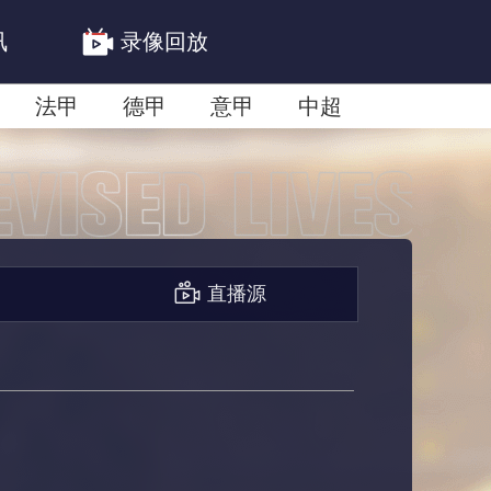
讯
录像回放
法甲
德甲
意甲
中超
联赛赛程安排
亚冠精英首轮赛况
直播源