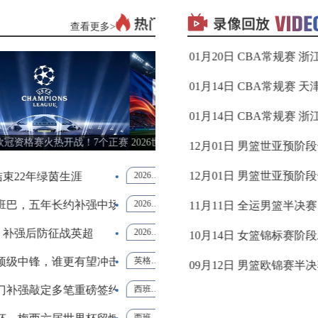
08月09日 周日
查看更多>
09月05日 WNBA常规赛 菲尼克斯水星vs华盛顿神秘
标签：
浙江
深圳
01-21
格雷米奥
VS
圣保罗
09月05日 WNBA常规赛 明尼苏达山猫vs拉斯维加斯王
标签：
天津
福建
01-15
瑞模贝雷
VS
米内罗竞技
09月05日 WNBA常规赛 达拉斯飞翼vs金州女武神
标签：
浙江
广州
01-15
阿根廷2-1英格兰！2026世界杯半决赛
雅伊斯勒出任纽卡斯尔联新帅，喜鹊
09月05日 U16男篮亚洲杯1/4决赛 中国男篮U16vs巴林男
标签：
新西兰
澳大利
12-02
经典逆转战复盘
启重建
男篮
亚男篮
科里蒂巴
VS
沙佩科恩斯
09月05日 NBL季后赛半决赛G3 长沙勇胜vs合肥狂风
2-0完胜法国晋级决赛
足球越位规则完整解
2026美加墨世界杯
标签：
中国男
韩国男
足球越位规则
越位怎么判断
足球什么是越位
12-02
篮
篮
托纳利领衔亿元级转会 格局迎巨变
阿斯拉尼技术特点分
英超新赛季格局
阿斯拉尼
阿斯拉尼技术特点
霍芬海姆
08月27日 WNBA常规赛 西雅图风暴vs印第安纳狂热
标签：
广东全
辽宁全
11-12
博塔弗戈
VS
弗鲁米嫩塞
运男篮
运男篮
法国对阵西班牙战术与实力解析
切尔西官方官宣！35
西班牙传控战术
维尔贝克
切尔西
切尔西官宣维尔贝克
08月27日 男篮美洲杯小组赛 乌拉圭男篮vs巴哈马男篮
标签：
山西女
四川女
10-15
篮
篮
兰2-1加时逆转挪威，贝林厄姆双响
阿森纳持续追逐吉马
世界杯1/4决赛战报
阿森纳
吉马良斯
布鲁诺·吉马良斯
延边龙鼎
VS
08月27日 男篮美洲杯小组赛 美国男篮vs巴西男篮
深圳青年人
标签：
德国男
芬兰男
09-13
篮
篮
1险胜比利时 挺进世界杯四强
5200万镑！拉克鲁
2026世界杯
拉克鲁瓦加盟切尔西
马克尚斯·拉克鲁瓦
切尔西夏窗引援
08月27日 WNBA常规赛 菲尼克斯水星vs洛杉矶火花
标签：
西班牙
希腊男
09-06
男篮
篮
河南队
VS
青岛西海岸
比利时反击战术
意甲新赛季开赛日期
2026/27意甲赛程节点
意甲升班马