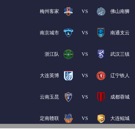
梅州客家
VS
佛山南狮
南京城市
VS
南通支云
浙江队
VS
武汉三镇
大连英博
VS
辽宁铁人
云南玉昆
VS
成都蓉城
定南赣联
VS
大连鲲城