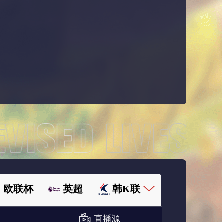
欧联杯
英超
韩K联
直播源
欧国联
足协杯