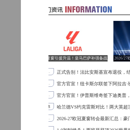
查看更多>
01月20日 CBA常规赛 浙江vs深圳 全场录像回放
标签：
WNBA
巴西甲
03:00
01月14日 CBA常规赛 天津vs福建 全场录像回放
标签：
FIBA国
中国男
际团结
篮
杯
巴西甲
05:30
01月14日 CBA常规赛 浙江vs广州 全场录像回放
标签：
山西
青岛
/27欧冠资格赛火热开战！7个正赛
2026世界杯季军赛前瞻：法国vs英格兰
12月01日 男篮世亚预阶段一 新西兰男篮vs澳大利亚男篮 全场录像回放
标签：
新疆
深圳
名额争夺开启
英法荣誉对决
巴西甲
07:30
12月01日 男篮世亚预阶段一 韩国男篮vs中国男篮 全场录像
束22年绿茵生涯
2026世界杯半决赛：西班牙
标签：
中国U18
阿尔法
2026世界杯法国vs西班牙
西班牙2-0法国
世界杯半决赛综述
姆巴佩
男篮
学院
·班巴，五年长约补强中场
2026英超夏窗交易盘点：
2026英超转会
英超夏窗重磅交易
热刺托纳利转会
布莱顿武什科维奇
11月11日 全运男篮半决赛 广东全运男篮vs辽宁全运男篮 全场录像
标签：
江苏
新疆
巴西甲
08:00
，补强后防征战英超
2026世界杯半决赛前瞻：
2026世界杯
法国VS西班牙
世界杯半决赛前瞻
法国防守反击
10月14日 女篮锦标赛阶段二第3轮 山西女篮vs四川女篮 全场录像回放
标签：
上海
北京
超顶级中锋，谁更有望冲击金靴
2026世界杯八强战：英格
阿森纳
英格兰2-1挪威
2026世界杯八强赛
贝林厄姆双响
挪威世界杯黑马
中甲
09月12日 男篮欧锦赛半决赛 德国男篮vs芬兰男篮 全场录像回放
18:00
标签：
福建
同曦
：豪门补强敲定多笔重磅签约
梅里诺连场绝杀！西班牙2-
西班牙2-1比利时
梅里诺绝杀
世界杯1/4决赛
西班牙晋级四强
09月05日 男篮欧锦赛小组赛 西班牙男篮vs希腊男篮 全场录像回放
标签：
山西
辽宁
中超
19:00
西班牙vs比利时
世界杯1/4决赛前瞻
2026美加墨世界杯
西班牙零封纪录