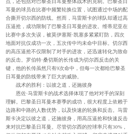
点，还包括对巴黎圣日耳曼整体战术的克制。巴黎圣日
耳曼的球员在比赛中频繁轮换位置，试图通过中场的配
合撕开切尔西的防线。然而，马雷斯卡的球队却通过高
压逼抢，成功限制了巴黎圣日耳曼的进攻。维蒂尼亚在
比赛中多次失误，被莫伊塞斯·凯塞多紧紧盯防，四次
地面对抗仅成功一次，五次传中均未命中目标。切尔西
的高压逼抢不仅限制了对手的进攻，还迅速转化为致命
的反击。罗伯特·桑切斯的长传成为切尔西反击的关
键，他的长传虽然只有9次命中，但每一次都给巴黎圣
日耳曼的防线带来了巨大的威胁。
战术的胜利：以彼之道，还施彼身
恩佐·马雷斯卡的战术选择体现了他对对手的深刻
理解。巴黎圣日耳曼本赛季的成功，很大程度上依赖于
边路和中路的人数优势，以及快速的轮换和反击。马雷
斯卡决定以彼之道，还施彼身，用高压逼抢和快速反击
来对抗巴黎圣日耳曼。尽管切尔西的控球率只有30%，