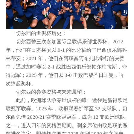
切尔西的世俱杯历史：
切尔西曾三次参加国际足联俱乐部世界杯。2012
年，他们在日本横滨以 0-1 的比分输给了巴西俱乐部科
林蒂安；2021 年，他们在阿联酋阿布扎比举行的决赛
中，通过加时赛以 2-1 战胜巴西俱乐部帕尔梅拉斯，夺
得冠军；2025 年，他们以 3-0 击败巴黎圣日耳曼，再
次捧起奖杯。
切尔西的参赛资格与未来展望：
此前，欧洲球队争夺世俱杯的唯一途径是赢得欧足
联冠军联赛。2025 年，欧冠联赛扩军至 32 支球队，切
尔西凭借 2020/21 赛季欧冠冠军，成为 12 支欧洲球队
之一，进入四年的资格赛期间。剩余席位由欧足联的系
数排名决定，即使切尔西在 2025 年到 2029 年之间未