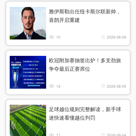
雅伊斯勒出任纽卡斯尔联新帅，
喜鹊开启重建
10
2026-08-06
欧冠附加赛抽签出炉！多支劲旅
争夺最后正赛席位
19
2026-08-05
足球越位规则完整解读，新手球
迷快速看懂越位判罚
17
2026-08-04