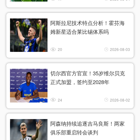
阿斯拉尼技术特点分析！霍芬海
姆新星适合莱比锡体系吗
20
2026-08-03
切尔西官方官宣！35岁维尔贝克
正式加盟，签约至2028年
24
2026-08-02
阿森纳持续追逐吉马良斯！两家
俱乐部重启转会谈判