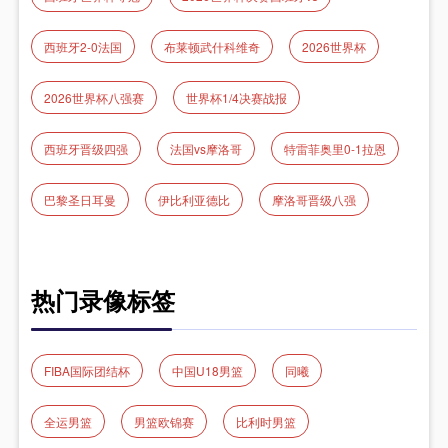
西班牙2-0法国
布莱顿武什科维奇
2026世界杯
2026世界杯八强赛
世界杯1/4决赛战报
西班牙晋级四强
法国vs摩洛哥
特雷菲奥里0-1拉恩
巴黎圣日耳曼
伊比利亚德比
摩洛哥晋级八强
热门录像标签
FIBA国际团结杯
中国U18男篮
同曦
全运男篮
男篮欧锦赛
比利时男篮