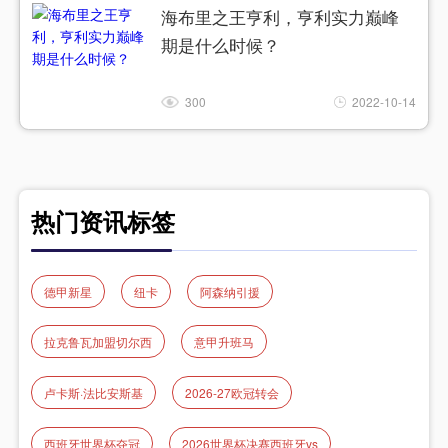
海布里之王亨利，亨利实力巅峰
期是什么时候？
300
2022-10-14
热门资讯标签
德甲新星
纽卡
阿森纳引援
拉克鲁瓦加盟切尔西
意甲升班马
卢卡斯·法比安斯基
2026-27欧冠转会
西班牙世界杯夺冠
2026世界杯决赛西班牙vs