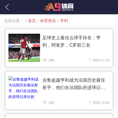
当前位置：
>
首页
>
体育资讯
>
亨利
足球史上最佳点球手排名：亨
利，阿奎罗，C罗前三名
285
2025-07-24
吉鲁超越亨利成为法国历史最佳
射手，他们在法国队的进球记录
比较
293
2022-12-05