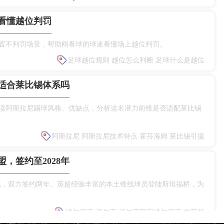
看懂越位判罚
置不判罚场景，帮助刚看球的球迷看懂场上越位判罚。
足球越位规则
越位怎么判断
足球什么是越位
适合莱比锡体系吗
读阿斯拉尼踢球风格、优缺点，分析这名潜力前锋是否适配莱比锡
阿斯拉尼
阿斯拉尼技术特点
霍芬海姆
莱比锡引援
，签约至2028年
克，双方签约两年。英超经验丰富的本土锋线球员登陆斯坦福桥，为
维尔贝克
切尔西
切尔西官宣维尔贝克
布莱顿