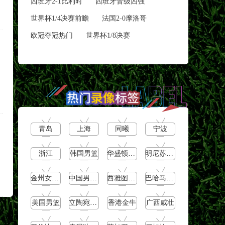
西班牙2-1比利时
西班牙晋级四强
世界杯1/4决赛前瞻
法国2‑0摩洛哥
欧冠夺冠热门
世界杯1/8决赛
青岛
上海
同曦
宁波
浙江
韩国男篮
华盛顿神秘人
明尼苏达山猫
金州女武神
中国男篮U16
西雅图风暴
巴哈马男篮
美国男篮
立陶宛男篮
香港金牛
广西威壮