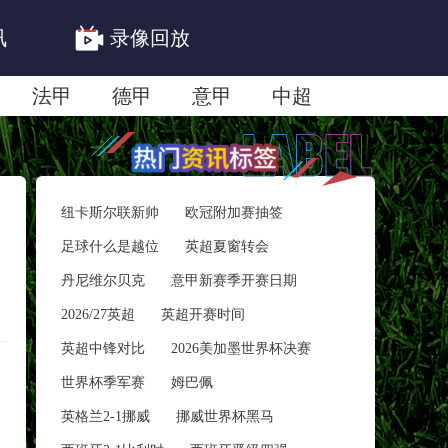
讯
录像回放
法甲
德甲
意甲
中超
联赛赛程安排
亚冠精英首轮赛况
纽卡斯尔联新帅
欧冠附加赛抽签
足球什么是越位
英超夏窗转会
丹尼维尔贝克
意甲新赛季开赛日期
2026/27英超
英超开赛时间
英超中锋对比
2026美加墨世界杯决赛
世界杯季军赛
姆巴佩
英格兰2-1挪威
挪威世界杯黑马