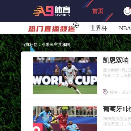
首页
世界杯
NBA
欧洲杯
澳超
当前标签：刚果民主共和国
北京时间7月2
梅开二度，英格
标签 :
202
英格兰2-
2026美加墨
却攻坚乏力，内