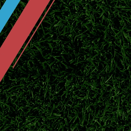
阿森纳持续追逐吉马良斯！两家俱乐部
据转会专家罗马诺消息，阿森纳再次与纽卡斯
枪手。
5200万镑！拉克鲁瓦登陆切尔西 蓝军
北京时间7月30日切尔西官宣，水晶宫中卫马
2032年。
拉
2026/27意甲什么时候开赛？北京时
2026/27赛季意甲正式开赛时间公布，国