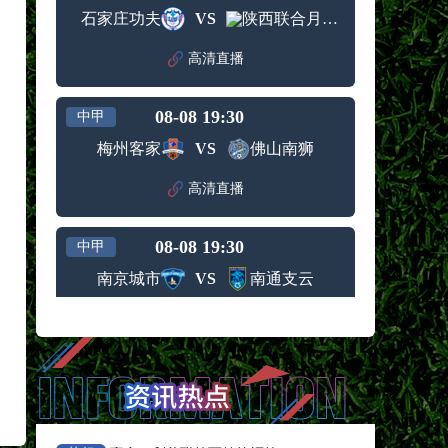
石家庄功夫
VS
陕西联合月亮泊队
高清直播
08-08 19:30
中甲
梅州客家
VS
佛山南狮
高清直播
08-08 19:30
中甲
南京城市
VS
南通支云
高清直播
08-08 19:35
中超
浙江队
VS
武汉三镇