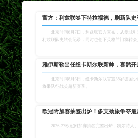
官方：利兹联签下特拉福德，刷新队史
北京时间8月7日，利兹联官方宣布，从曼城
利兹联队史转会纪录，同时也创下英格兰门将转会
雅伊斯勒出任纽卡斯尔联新帅，喜鹊开
北京时间8月6日，纽卡斯尔联官宣38岁德国
将带队征战英超新赛季。
欧冠附加赛抽签出炉！多支劲旅争夺最
2026‑27欧冠附加赛抽签完整出炉，凯尔特