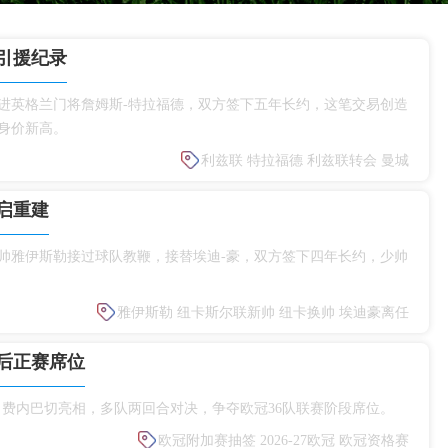
引援纪录
引进英格兰门将詹姆斯‑特拉福德，双方签下五年长约，这笔交易创造
身价新高。
利兹联
特拉福德
利兹联转会
曼城
启重建
少帅雅伊斯勒接过球队教鞭，接替埃迪‑豪，双方签下四年长约，少帅
雅伊斯勒
纽卡斯尔联新帅
纽卡换帅
埃迪豪离任
后正赛席位
人、费内巴切亮相，多队两回合对决，争夺欧冠36队联赛阶段席位。
欧冠附加赛抽签
2026‑27欧冠
欧冠资格赛