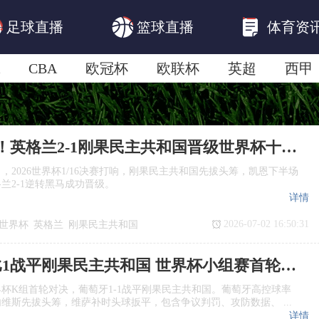
足球直播
篮球直播
体育资
CBA
欧冠杯
欧联杯
英超
西甲
美洲杯
亚冠杯
世俱杯
欧国联A级
凯恩双响！英格兰2-1刚果民主共和国晋级世界杯十六强
日，2026世界杯1/16决赛打响，刚果民主共和国先拔头筹，凯恩下半场
兰2-1逆转黑马成功晋级。
详情
2026-07-02 16:50:31
6世界杯
英格兰
刚果民主共和国
1刚果民主共和国
凯恩
葡萄牙1比1战平刚果民主共和国 世界杯小组赛首轮赛况复盘
世界杯K组首轮对决，葡萄牙1-1战平刚果民主共和国。葡萄牙高控球率
维斯先拔头筹，维萨补时头球扳平，包含争议判罚、攻防数据、 ...
详情