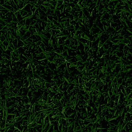
重启转会谈判
尔联展开磋商，全力推进布鲁诺·吉马良斯转会，巴西中场有意加盟
阿森纳
吉马良斯
布鲁诺·吉马良斯
纽卡
补强后防
克尚斯·拉克鲁瓦正式转会斯坦福桥，转会费5200万英镑，签约至
克鲁瓦加盟切尔西
马克尚斯·拉克鲁瓦
切尔西夏窗引援
切尔西后卫
间、参赛球队、总轮次汇
内观赛北京时间、参赛球队、国家队休赛、圣诞休赛一文看懂。
意甲新赛季开赛日期
2026/27意甲赛程节点
意甲升班马
意甲