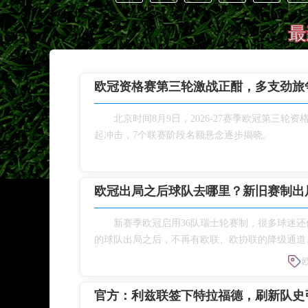
最
欧冠资格赛第三轮激战正酣，多支劲旅
北京时间8月9日，2026‑27赛季欧冠第三
起冲击，7个联赛阶段名额悬念逐步揭晓。
欧冠出局之后球队去哪里？新旧赛制出
新赛季欧冠启用36队瑞士轮赛制，很多球迷
的球队出局之后，不再有欧联、欧协联的降级通道
官方：利兹联签下特拉福德，刷新队史