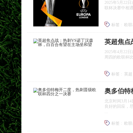
2025年5月2
联杯决赛中相遇
标签 :
欧联
热刺VS曼
2025年4月2
周四的欧联杯比
标签 :
英超
奥多伯特
北京时间3月1
良好的回应，
...
标签 :
欧联
欧联杯赛