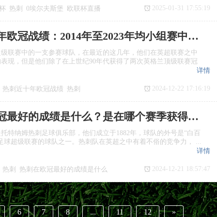
2025-01-31 17:55:19
杯
热刺
0埃尔夫斯堡
欧联杯直播
埃尔夫斯堡
热刺近十年欧冠战绩：2014年至2023年均小组赛中未能出线
超级联赛中的一支参赛球队，在最近的这几年，他们在英超联赛之中
表现，但是他们除了在上世纪90年代获得了两次英格兰顶级联赛冠
详情
2024-12-22 17:16:19
热刺近十年欧冠战绩
热刺
热刺在欧冠最好的成绩是什么？是在哪个赛季获得的？
托特纳姆热刺足球俱乐部，他们成立于1882年，球队的外号是“白百
足球超级联赛的球队之一。热刺队在英超之中有着不俗的竞争力， ...
详情
2024-12-21 18:57:47
热刺
热刺在欧冠最好的成绩是什么
热刺
6
7
8
...
11
12
»