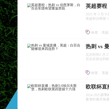
2025 年 3
英超积分榜第 1
标签 :
英超
热刺 v
北京时间2 月 2
百合目前位列积分
标签 :
英超
曼城
2024-20
赛准时展开角逐