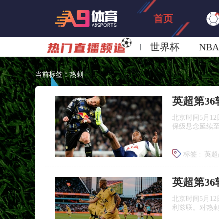
首页
世界杯
NBA
欧洲杯
澳超
当前标签：热刺
北京时间5月12
保级悬念延续
标签 :
英超
北京时间5月12
利兹联。对热刺