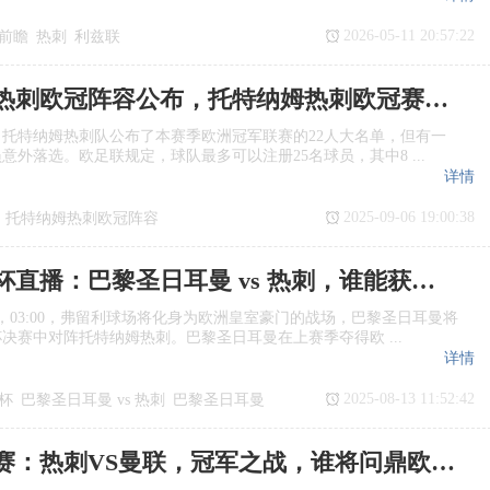
2026-05-11 20:57:22
前瞻
热刺
利兹联
托特纳姆热刺欧冠阵容公布，托特纳姆热刺欧冠赛程一览
6日，托特纳姆热刺队公布了本赛季欧洲冠军联赛的22人大名单，但有一
意外落选。欧足联规定，球队最多可以注册25名球员，其中8 ...
详情
2025-09-06 19:00:38
托特纳姆热刺欧冠阵容
热刺欧冠赛程
热刺
欧洲超级杯直播：巴黎圣日耳曼 vs 热刺，谁能获得新赛季首冠
4日，03:00，弗留利球场将化身为欧洲皇室豪门的战场，巴黎圣日耳曼将
决赛中对阵托特纳姆热刺。巴黎圣日耳曼在上赛季夺得欧 ...
详情
2025-08-13 11:52:42
杯
巴黎圣日耳曼 vs 热刺
巴黎圣日耳曼
欧联杯决赛：热刺VS曼联，冠军之战，谁将问鼎欧洲之巅？