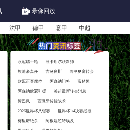
讯
录像回放
法甲
德甲
意甲
中超
联赛赛程安排
亚冠精英首轮赛况
欧冠瑞士轮
纽卡斯尔联新帅
埃迪豪离任
吉马良斯
西甲夏窗转会
欧冠正赛席位
阿森纳门将
富勒姆
阿森纳欧冠引援
英超最新转会消息
姆巴佩
西班牙传控战术
2026世界杯八强赛
世界杯1/4决赛战报
梅里诺绝杀
阿根廷逆转埃及