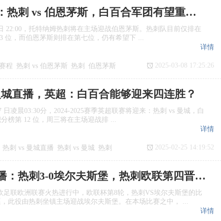
英超赛程：热刺 vs 伯恩茅斯，白百合军团有望重返胜轨
 月 9 日 22:00，托特纳姆热刺将在主场迎战伯恩茅斯。热刺队目前仅排在
3 位，而伯恩茅斯则排在第七位，仍有希望下 ...
详情
2025-03-08 17:25:26
赛程
热刺 vs 伯恩茅斯
热刺
伯恩茅斯
s 曼城直播，英超：白百合能够迎来四连胜？
7 日凌晨03:30分，2024-2025赛季英超联赛将迎来：热刺 vs 曼城，白
榜第 12 位，周三将在主场迎战排 ...
详情
2025-02-25 14:19:52
热刺 vs 曼城直播
热刺 vs 曼城
热刺
欧联杯直播：热刺3-0埃尔夫斯堡，热刺欧联第四晋级十六强
25赛季欧足联欧洲联赛火热进行中，欧联杯第8轮，热刺VS埃尔夫斯堡的比
，此役由热刺坐镇主场迎战埃尔夫斯堡。在本场比赛之中， ...
详情