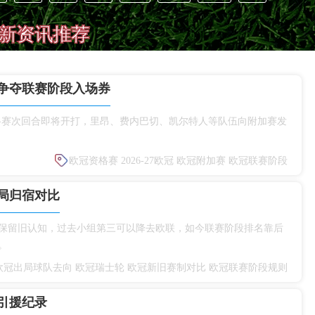
新资讯推荐
争夺联赛阶段入场券
轮资格赛次回合即将开打，里昂、费内巴切、凯尔特人等队伍向附加赛发
欧冠资格赛
2026‑27欧冠
欧冠附加赛
欧冠联赛阶段
局归宿对比
还保留旧认知，过去小组第三可以降去欧联，如今联赛阶段排名靠后
。
欧冠出局球队去向
欧冠瑞士轮
欧冠新旧赛制对比
欧冠联赛阶段规则
引援纪录