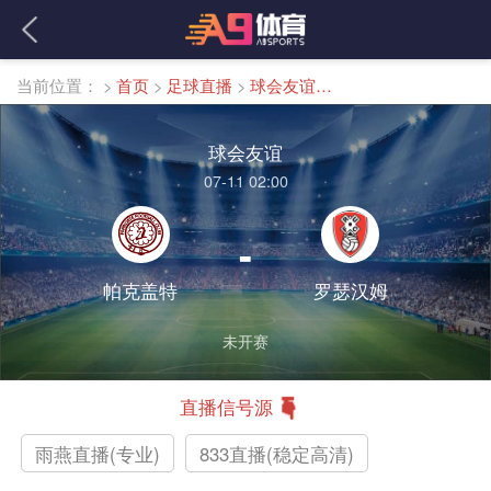
当前位置：
>
首页
>
足球直播
>
球会友谊直播
球会友谊
07-11 02:00
-
帕克盖特
罗瑟汉姆
未开赛
直播信号源
雨燕直播(专业)
833直播(稳定高清)