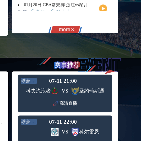
01月20日 CBA常规赛 浙江vs深圳 全场录像回放
标签：
浙江
深圳
01月14日 CBA常规赛 天津vs福建 全场录像回放
标签：
天津
福建
01月14日 CBA常规赛 浙江vs广州 全场录像回放
标签：
浙江
广州
12月01日 男篮世亚预阶段一 新西兰男篮vs澳大利亚男篮 全场录像回放
标签：
新西兰
澳大利
男篮
亚男篮
12月01日 男篮世亚预阶段一 韩国男篮vs中国男篮 全场录像
标签：
中国男
韩国男
07-11 21:00
球会友谊
篮
篮
11月11日 全运男篮半决赛 广东全运男篮vs辽宁全运男篮 全场录像
科夫流浪者
VS
圣约翰斯通
标签：
广东全
辽宁全
运男篮
运男篮
高清直播
10月14日 女篮锦标赛阶段二第3轮 山西女篮vs四川女篮 全场录像回放
标签：
山西女
四川女
篮
篮
07-11 22:00
球会友谊
09月12日 男篮欧锦赛半决赛 德国男篮vs芬兰男篮 全场录像回放
标签：
德国男
芬兰男
VS
科尔雷恩
篮
篮
09月05日 男篮欧锦赛小组赛 西班牙男篮vs希腊男篮 全场录像回放