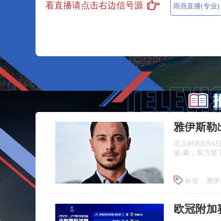
看直播请点击右边信号源
雨燕直播(专业)
雅伊斯勒
北京时间8月6
迪‑豪，双方签
标签 :
雅伊
埃迪豪离
欧冠附加