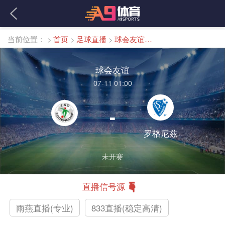
当前位置：
>
首页
>
足球直播
>
球会友谊直播
球会友谊
07-11 01:00
-
罗格尼兹
未开赛
直播信号源
雨燕直播(专业)
833直播(稳定高清)