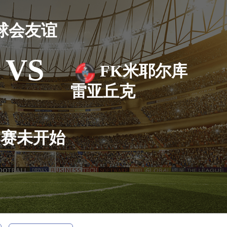
球会友谊
VS
FK米耶尔库
雷亚丘克
比赛未开始