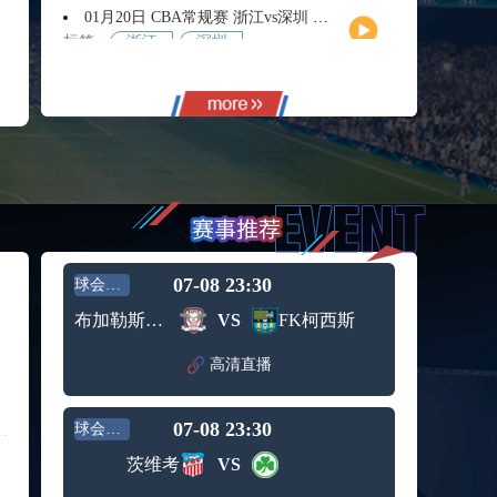
01月20日 CBA常规赛 浙江vs深圳 全场录像回放
标签：
浙江
深圳
01月14日 CBA常规赛 天津vs福建 全场录像回放
标签：
天津
福建
01月14日 CBA常规赛 浙江vs广州 全场录像回放
标签：
浙江
广州
12月01日 男篮世亚预阶段一 新西兰男篮vs澳大利亚男篮 全场录像回放
标签：
新西兰
澳大利
男篮
亚男篮
12月01日 男篮世亚预阶段一 韩国男篮vs中国男篮 全场录像
标签：
中国男
韩国男
07-08 23:30
球会友谊
篮
篮
11月11日 全运男篮半决赛 广东全运男篮vs辽宁全运男篮 全场录像
布加勒斯特快速
VS
FK柯西斯
标签：
广东全
辽宁全
运男篮
运男篮
高清直播
10月14日 女篮锦标赛阶段二第3轮 山西女篮vs四川女篮 全场录像回放
标签：
山西女
四川女
篮
篮
07-08 23:30
球会友谊
09月12日 男篮欧锦赛半决赛 德国男篮vs芬兰男篮 全场录像回放
标签：
德国男
芬兰男
茨维考
VS
篮
篮
09月05日 男篮欧锦赛小组赛 西班牙男篮vs希腊男篮 全场录像回放