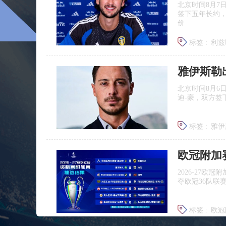
北京时间8月7
签下五年长约
价
标签 :
利兹
雅伊斯勒
北京时间8月6
迪‑豪，双方签
标签 :
雅伊
埃迪豪离
欧冠附加
2026‑27
夺欧冠36队联
标签 :
欧冠