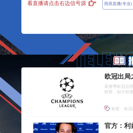
看直播请点击右边信号源
雨燕直播(专业)
欧冠出局
新赛季欧冠启用
欧联，如今联
标签 :
欧冠
欧冠新旧
官方：利