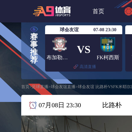
世界杯
NBA
首页
欧洲杯
澳超
球会友谊
07-08 23:30
赛
事
VS
推
布加勒斯特快速
FK柯西斯
荐
高清直播
首页
>
足球直播
>
球会友谊直播
>
球会友谊 比路朴VSFK米耶
07月08日 23:30
比路朴