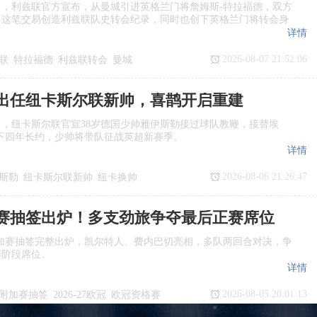
日，利兹联官方宣布，从曼城引进英格兰门将詹姆斯‑特拉福德，双方
，这笔交易创造利兹联队史转会纪录，同时也创下英格兰门将转会身
详情
2026-08-07 21:52:06
联
特拉福德
利兹联转会
曼城
出任纽卡斯尔联新帅，喜鹊开启重建
日，纽卡斯尔联官宣38岁德国少帅雅伊斯勒接过球队教鞭，接替埃
下四年长约，少帅将带队征战英超新赛季。
详情
2026-08-06 21:26:47
斯勒
纽卡斯尔联新帅
纽卡换帅
任
赛抽签出炉！多支劲旅争夺最后正赛席位
欧冠附加赛抽签完整出炉，凯尔特人、费内巴切亮相，多队两回合对决，争
赛阶段席位。
详情
2026-08-05 20:01:13
附加赛抽签
2026‑27欧冠
欧冠资格赛