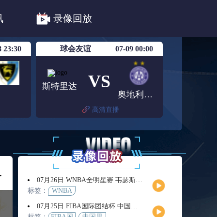
法甲
德甲
意甲
中超
讯
录像回放
联赛赛程安排
亚冠精英首轮赛况
8 23:30
球会友谊
07-09 00:00
VS
斯特里达
奥地利维也纳
高清直播
亚丘克
07月26日 WNBA全明星赛 韦瑟斯庞队vs库珀队 全场录像回放
标签：
WNBA
07月25日 FIBA国际团结杯 中国男篮vs喀麦隆男篮 全场录像回放
标签：
FIBA国
中国男