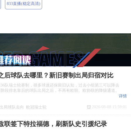
833直播(稳定高清)
之后球队去哪里？新旧赛制出局归宿对比
36队瑞士轮赛制，很多球迷还保留旧认知，过去小组第三可以降去
赛阶段排名靠后的球队出局之后，不再有欧联、欧协联的降级通道。
详情
2026-08-08 15:59:01
出局球队去向
欧冠瑞士轮
赛制对比
欧冠联赛阶段规则
兹联签下特拉福德，刷新队史引援纪录