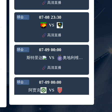
高清直播
标签：
西班牙
希腊男
男篮
篮
09月05日 男篮欧锦赛小组赛 波兰男篮vs比利时男篮 全场录像回放
07-08 23:30
球会友谊
标签：
波兰男
比利时
篮
男篮
VS
09月05日 WNBA常规赛 菲尼克斯水星vs华盛顿神秘人 全场录像回放
标签：
菲尼克
华盛顿
高清直播
斯水星
神秘人
09月05日 WNBA常规赛 明尼苏达山猫vs拉斯维加斯王牌 全场录像回放
标签：
明尼苏
拉斯维
07-09 00:00
球会友谊
达山猫
加斯王
09月05日 WNBA常规赛 达拉斯飞翼vs金州女武神 全场录像回放
牌
斯特里达
VS
奥地利维也纳
标签：
达拉斯
金州女
飞翼
武神
09月05日 U16男篮亚洲杯1/4决赛 中国男篮U16vs巴林男篮U16 全场录像回放
高清直播
标签：
中国男
巴林男
篮U16
篮U16
09月05日 NBL季后赛半决赛G3 长沙勇胜vs合肥狂风峻茂 全场录像回放
07-09 00:00
球会友谊
标签：
长沙勇
合肥狂
阿贾克
VS
胜
风峻茂
08月27日 WNBA常规赛 西雅图风暴vs印第安纳狂热 全场录像回放
标签：
西雅图
印第安
高清直播
风暴
纳狂热
08月27日 男篮美洲杯小组赛 乌拉圭男篮vs巴哈马男篮 全场录像回放