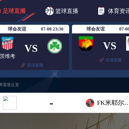
CBA
欧冠杯
欧联杯
英超
西甲
足球直播
篮球直播
体育资
美洲杯
亚冠杯
世俱杯
欧国联A级
球会友谊
07-08 23:30
球会友谊
07-0
VS
VS
茨维考
高清直播
高清直播
尔库雷亚丘克
-
FK米耶尔库雷