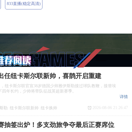
833直播(稳定高清)
出任纽卡斯尔联新帅，喜鹊开启重建
日，纽卡斯尔联官宣38岁德国少帅雅伊斯勒接过球队教鞭，接替埃
下四年长约，少帅将带队征战英超新赛季。
详情
2026-08-06 21:26:47
斯勒
纽卡斯尔联新帅
纽卡换帅
任
赛抽签出炉！多支劲旅争夺最后正赛席位