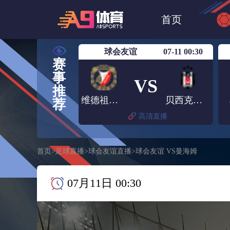
世界杯
NBA
首页
欧洲杯
澳超
球会友谊
07-11 00:30
赛
事
VS
推
维德祖罗兹
贝西克塔斯
荐
高清直播
首页
>
足球直播
>
球会友谊直播
>
球会友谊 VS曼海姆
07月11日 00:30