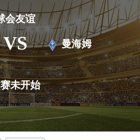
球会友谊
VS
曼海姆
比赛未开始