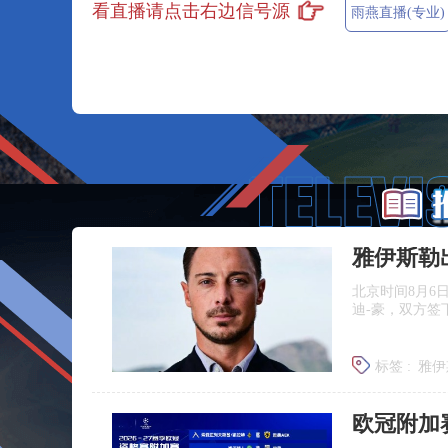
看直播请点击右边信号源
雨燕直播(专业)
雅伊斯勒
北京时间8月6
迪‑豪，双方签
标签 :
雅伊
埃迪豪离
欧冠附加