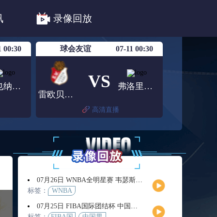
法甲
德甲
意甲
中超
讯
录像回放
联赛赛程安排
亚冠精英首轮赛况
1 00:30
球会友谊
07-11 00:30
VS
维也纳迅速青年队
弗洛里茨多夫
雷欧贝多夫
高清直播
07月26日 WNBA全明星赛 韦瑟斯庞队vs库珀队 全场录像回放
标签：
WNBA
07月25日 FIBA国际团结杯 中国男篮vs喀麦隆男篮 全场录像回放
标签：
FIBA国
中国男