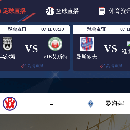
CBA
欧冠杯
欧联杯
英超
西甲
足球直播
篮球直播
体育资
美洲杯
亚冠杯
世俱杯
欧国联A级
球会友谊
07-11 00:30
球会友谊
07-1
VS
VS
乌尔姆
VfB艾斯特
曼斯多夫
高清直播
高清直播
-
曼海姆