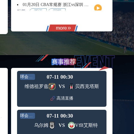
01月20日 CBA常规赛 浙江vs深圳 全场录像回放
标签：
浙江
深圳
01月14日 CBA常规赛 天津vs福建 全场录像回放
标签：
天津
福建
01月14日 CBA常规赛 浙江vs广州 全场录像回放
标签：
浙江
广州
12月01日 男篮世亚预阶段一 新西兰男篮vs澳大利亚男篮 全场录像回放
标签：
新西兰
澳大利
男篮
亚男篮
12月01日 男篮世亚预阶段一 韩国男篮vs中国男篮 全场录像
标签：
中国男
韩国男
07-11 00:30
球会友谊
篮
篮
11月11日 全运男篮半决赛 广东全运男篮vs辽宁全运男篮 全场录像
维德祖罗兹
VS
贝西克塔斯
标签：
广东全
辽宁全
运男篮
运男篮
高清直播
10月14日 女篮锦标赛阶段二第3轮 山西女篮vs四川女篮 全场录像回放
标签：
山西女
四川女
篮
篮
07-11 00:30
球会友谊
09月12日 男篮欧锦赛半决赛 德国男篮vs芬兰男篮 全场录像回放
标签：
德国男
芬兰男
乌尔姆
VS
VfB艾斯特
篮
篮
09月05日 男篮欧锦赛小组赛 西班牙男篮vs希腊男篮 全场录像回放