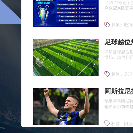
2026‑27
夺欧冠36队联
标签 :
欧冠
足球越位
详解足球越位
懂场上越位判
标签 :
足球
足球什么
德甲新星阿斯
这名潜力前锋
标签 :
阿斯
莱比锡引