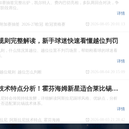
欧冠附加赛抽签完整出炉，凯尔特人、费内巴切亮相，多队两回合对决，争
赛阶段席位。
详情
2026-08-05 20:01:13
附加赛抽签
2026‑27欧冠
欧冠资格赛
规则完整解读，新手球迷快速看懂越位判罚
规则，什么情况算越位、越位位置不判罚场景，帮助刚看球的球迷看
罚。
详情
2026-08-04 20:15:09
越位规则
越位怎么判断
是越位
阿斯拉尼技术特点分析！霍芬海姆新星适合莱比锡体系吗
拉尼转会传闻持续发酵，详细解读阿斯拉尼踢球风格、优缺点，分析
是否适配莱比锡战术体系。
详情
2026-08-03 21:28:42
拉尼
阿斯拉尼技术特点
霍芬海姆
援