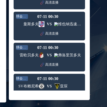
高清直播
标签：
西班牙
希腊男
男篮
篮
09月05日 男篮欧锦赛小组赛 波兰男篮vs比利时男篮 全场录像回放
07-11 00:30
球会友谊
标签：
波兰男
比利时
篮
男篮
曼斯多夫
VS
维也纳迅速青年队
09月05日 WNBA常规赛 菲尼克斯水星vs华盛顿神秘人 全场录像回放
标签：
菲尼克
华盛顿
高清直播
斯水星
神秘人
09月05日 WNBA常规赛 明尼苏达山猫vs拉斯维加斯王牌 全场录像回放
标签：
明尼苏
拉斯维
07-11 00:30
球会友谊
达山猫
加斯王
09月05日 WNBA常规赛 达拉斯飞翼vs金州女武神 全场录像回放
牌
雷欧贝多夫
VS
弗洛里茨多夫
标签：
达拉斯
金州女
飞翼
武神
09月05日 U16男篮亚洲杯1/4决赛 中国男篮U16vs巴林男篮U16 全场录像回放
高清直播
标签：
中国男
巴林男
篮U16
篮U16
09月05日 NBL季后赛半决赛G3 长沙勇胜vs合肥狂风峻茂 全场录像回放
07-11 00:30
球会友谊
标签：
长沙勇
合肥狂
SV布赖尼希
VS
亚琛
胜
风峻茂
08月27日 WNBA常规赛 西雅图风暴vs印第安纳狂热 全场录像回放
标签：
西雅图
印第安
高清直播
风暴
纳狂热
08月27日 男篮美洲杯小组赛 乌拉圭男篮vs巴哈马男篮 全场录像回放