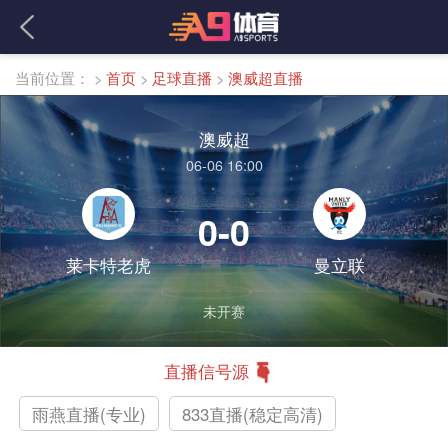
当前位置：
>
首页
>
足球直播
>
澳威超直播
澳威超
06-06 16:00
0-0
莱卡特老虎
曼立联
未开赛
直播信号源
雨燕直播(专业)
833直播(稳定高清)