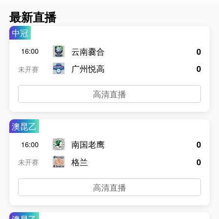
最新直播
中冠
云南爨合
0
16:00
广州悦高
0
未开赛
高清直播
澳昆乙
南国老鹰
0
16:00
格兰
0
未开赛
高清直播