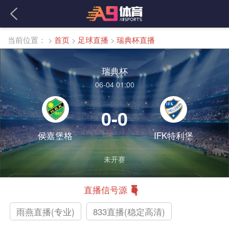
当前位置：
>
首页
>
足球直播
>
瑞典杯直播
瑞典杯
06-04 01:00
0-0
侯嘉堡格
IFK特利堡
未开赛
直播信号源
雨燕直播(专业)
833直播(稳定高清)