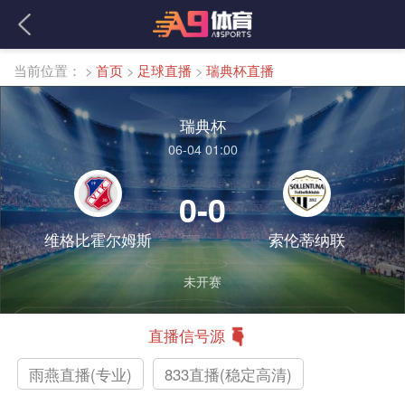
当前位置：
>
首页
>
足球直播
>
瑞典杯直播
瑞典杯
06-04 01:00
0-0
维格比霍尔姆斯
索伦蒂纳联
未开赛
直播信号源
雨燕直播(专业)
833直播(稳定高清)