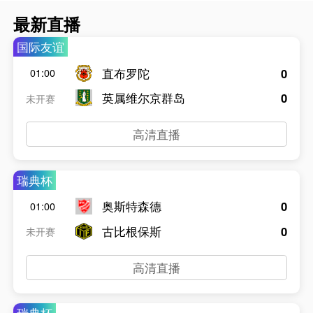
最新直播
国际友谊
直布罗陀
0
01:00
英属维尔京群岛
0
未开赛
高清直播
瑞典杯
奥斯特森德
0
01:00
古比根保斯
0
未开赛
高清直播