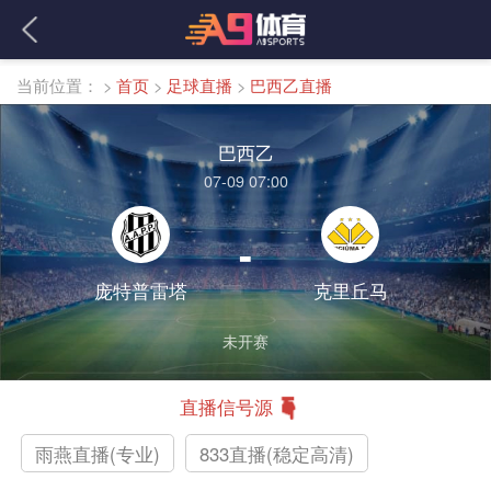
当前位置：
>
首页
>
足球直播
>
巴西乙直播
巴西乙
07-09 07:00
-
庞特普雷塔
克里丘马
未开赛
直播信号源
雨燕直播(专业)
833直播(稳定高清)