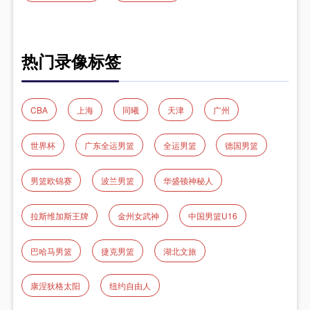
热门录像标签
CBA
上海
同曦
天津
广州
世界杯
广东全运男篮
全运男篮
德国男篮
男篮欧锦赛
波兰男篮
华盛顿神秘人
拉斯维加斯王牌
金州女武神
中国男篮U16
巴哈马男篮
捷克男篮
湖北文旅
康涅狄格太阳
纽约自由人