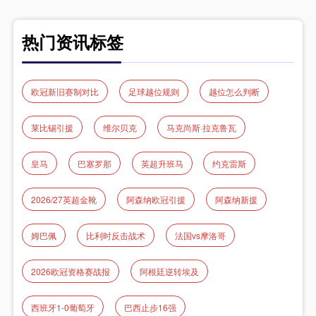
热门资讯标签
欧冠新旧赛制对比
足球越位规则
越位怎么判断
莱比锡引援
维尔贝克
马克尚斯·拉克鲁瓦
皇马
巴塞罗那
英超升班马
约克雷斯
2026/27英超金靴
阿森纳欧冠引援
阿森纳新援
姆巴佩
比利时反击战术
法国vs摩洛哥
2026欧冠资格赛战报
阿根廷逆转埃及
西班牙1-0葡萄牙
巴西止步16强