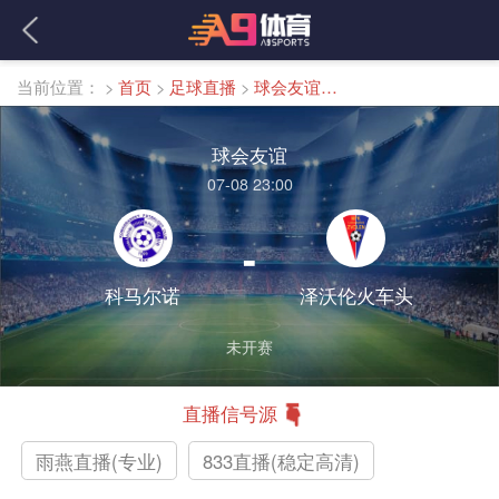
当前位置：
>
首页
>
足球直播
>
球会友谊直播
球会友谊
07-08 23:00
-
科马尔诺
泽沃伦火车头
未开赛
直播信号源
雨燕直播(专业)
833直播(稳定高清)