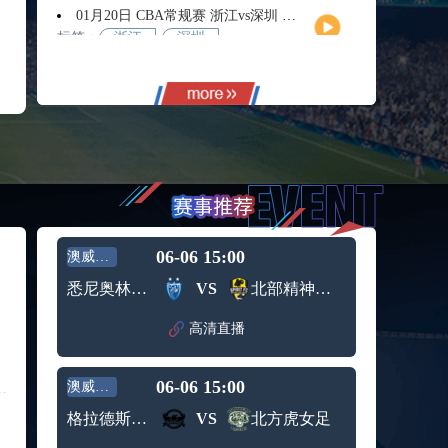
01月20日 CBA常规赛 浙江vs深圳 全场录像回放
标签：
浙江
深圳
01月14日 CBA常规赛 天津vs福建 全场录像回放
标签：
天津
福建
01月14日 CBA常规赛 浙江vs广州 全场录像回放
标签：
浙江
广州
12月01日 男篮世亚预阶段一 新西兰男篮vs澳大利亚男篮 全场录像回放
标签：
新西兰
澳大利
男篮
亚男篮
12月01日 男篮世亚预阶段一 韩国男篮vs中国男篮 全场录像
标签：
中国男
韩国男
06-06 15:00
澳威女超
篮
篮
11月11日 全运男篮半决赛 广东全运男篮vs辽宁全运男篮 全场录像
悉尼奥林匹克女足
VS
北部精神女足
标签：
广东全
辽宁全
运男篮
运男篮
高清直播
10月14日 女篮锦标赛阶段二第3轮 山西女篮vs四川女篮 全场录像回放
标签：
山西女
四川女
篮
篮
06-06 15:00
澳威女超
09月12日 男篮欧锦赛半决赛 德国男篮vs芬兰男篮 全场录像回放
标签：
德国男
芬兰男
格拉德斯维尔乌鸦女足
VS
北方虎女足
篮
篮
09月05日 男篮欧锦赛小组赛 西班牙男篮vs希腊男篮 全场录像回放