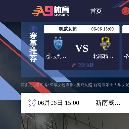
世界杯
NBA
首页
欧洲杯
澳超
澳威女超
06-06 15:00
赛
事
VS
推
悉尼奥林匹克女足
北部精神女足
荐
高清直播
首页
>
足球直播
>
澳威女超直播
>
澳威女超 新南威尔士大学女
06月06日 15:00
新南威尔士大学女足