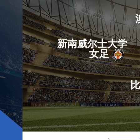
新南威尔士大学
女足