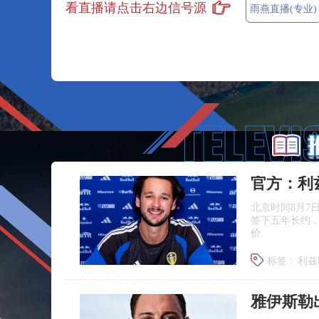
看直播请点击右边信号源
雨燕直播(专业)
官方：利
北京时间8月7
签下五年长约
价
标签 :
利兹
雅伊斯勒