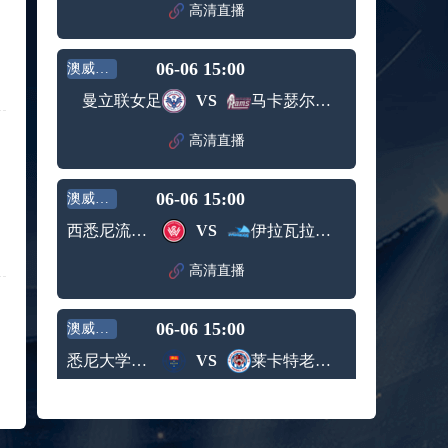
高清直播
标签：
西班牙
希腊男
男篮
篮
09月05日 男篮欧锦赛小组赛 波兰男篮vs比利时男篮 全场录像回放
06-06 15:00
澳威女超
标签：
波兰男
比利时
篮
男篮
曼立联女足
VS
马卡瑟尔女足
09月05日 WNBA常规赛 菲尼克斯水星vs华盛顿神秘人 全场录像回放
标签：
菲尼克
华盛顿
高清直播
斯水星
神秘人
09月05日 WNBA常规赛 明尼苏达山猫vs拉斯维加斯王牌 全场录像回放
标签：
明尼苏
拉斯维
06-06 15:00
澳威女超
达山猫
加斯王
09月05日 WNBA常规赛 达拉斯飞翼vs金州女武神 全场录像回放
牌
西悉尼流浪者女足B队
VS
伊拉瓦拉女足
标签：
达拉斯
金州女
飞翼
武神
09月05日 U16男篮亚洲杯1/4决赛 中国男篮U16vs巴林男篮U16 全场录像回放
高清直播
标签：
中国男
巴林男
篮U16
篮U16
09月05日 NBL季后赛半决赛G3 长沙勇胜vs合肥狂风峻茂 全场录像回放
06-06 15:00
澳威女超
标签：
长沙勇
合肥狂
悉尼大学女足
VS
莱卡特老虎女足
胜
风峻茂
08月27日 WNBA常规赛 西雅图风暴vs印第安纳狂热 全场录像回放
标签：
西雅图
印第安
高清直播
风暴
纳狂热
08月27日 男篮美洲杯小组赛 乌拉圭男篮vs巴哈马男篮 全场录像回放