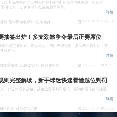
日，纽卡斯尔联官宣38岁德国少帅雅伊斯勒接过球队教鞭，接替埃
下四年长约，少帅将带队征战英超新赛季。
详情
2026-08-06 21:26:47
斯勒
纽卡斯尔联新帅
纽卡换帅
任
赛抽签出炉！多支劲旅争夺最后正赛席位
欧冠附加赛抽签完整出炉，凯尔特人、费内巴切亮相，多队两回合对决，争
赛阶段席位。
详情
2026-08-05 20:01:13
附加赛抽签
2026‑27欧冠
欧冠资格赛
规则完整解读，新手球迷快速看懂越位判罚
规则，什么情况算越位、越位位置不判罚场景，帮助刚看球的球迷看
罚。
详情
2026-08-04 20:15:09
越位规则
越位怎么判断
是越位