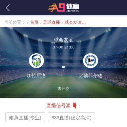
当前位置：
>
首页
>
足球直播
>
球会友谊直播
球会友谊
07-08 21:00
-
加特斯洛
比勒菲尔德
未开赛
直播信号源
雨燕直播(专业)
833直播(稳定高清)