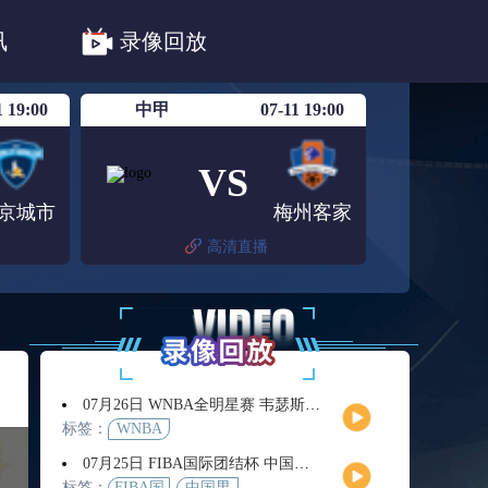
法甲
德甲
意甲
中超
讯
录像回放
联赛赛程安排
亚冠精英首轮赛况
1 19:00
中甲
07-11 19:00
VS
京城市
梅州客家
高清直播
07月26日 WNBA全明星赛 韦瑟斯庞队vs库珀队 全场录像回放
标签：
WNBA
07月25日 FIBA国际团结杯 中国男篮vs喀麦隆男篮 全场录像回放
标签：
FIBA国
中国男