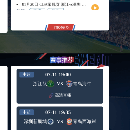
01月20日 CBA常规赛 浙江vs深圳 全场录像回放
标签：
浙江
深圳
01月14日 CBA常规赛 天津vs福建 全场录像回放
标签：
天津
福建
01月14日 CBA常规赛 浙江vs广州 全场录像回放
标签：
浙江
广州
12月01日 男篮世亚预阶段一 新西兰男篮vs澳大利亚男篮 全场录像回放
标签：
新西兰
澳大利
男篮
亚男篮
12月01日 男篮世亚预阶段一 韩国男篮vs中国男篮 全场录像
标签：
中国男
韩国男
07-11 19:00
中超
篮
篮
11月11日 全运男篮半决赛 广东全运男篮vs辽宁全运男篮 全场录像
浙江队
VS
青岛海牛
标签：
广东全
辽宁全
运男篮
运男篮
高清直播
10月14日 女篮锦标赛阶段二第3轮 山西女篮vs四川女篮 全场录像回放
标签：
山西女
四川女
篮
篮
07-11 19:35
中超
09月12日 男篮欧锦赛半决赛 德国男篮vs芬兰男篮 全场录像回放
标签：
德国男
芬兰男
深圳新鹏城
VS
青岛西海岸
篮
篮
09月05日 男篮欧锦赛小组赛 西班牙男篮vs希腊男篮 全场录像回放