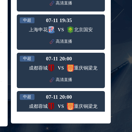
高清直播
标签：
西班牙
希腊男
男篮
篮
09月05日 男篮欧锦赛小组赛 波兰男篮vs比利时男篮 全场录像回放
07-11 19:35
中超
标签：
波兰男
比利时
篮
男篮
上海申花
VS
北京国安
09月05日 WNBA常规赛 菲尼克斯水星vs华盛顿神秘人 全场录像回放
标签：
菲尼克
华盛顿
高清直播
斯水星
神秘人
09月05日 WNBA常规赛 明尼苏达山猫vs拉斯维加斯王牌 全场录像回放
标签：
明尼苏
拉斯维
07-11 20:00
中超
达山猫
加斯王
09月05日 WNBA常规赛 达拉斯飞翼vs金州女武神 全场录像回放
牌
成都蓉城
VS
重庆铜梁龙
标签：
达拉斯
金州女
飞翼
武神
09月05日 U16男篮亚洲杯1/4决赛 中国男篮U16vs巴林男篮U16 全场录像回放
高清直播
标签：
中国男
巴林男
篮U16
篮U16
09月05日 NBL季后赛半决赛G3 长沙勇胜vs合肥狂风峻茂 全场录像回放
07-11 20:00
中超
标签：
长沙勇
合肥狂
成都蓉城
VS
重庆铜梁龙
胜
风峻茂
08月27日 WNBA常规赛 西雅图风暴vs印第安纳狂热 全场录像回放
标签：
西雅图
印第安
高清直播
风暴
纳狂热
08月27日 男篮美洲杯小组赛 乌拉圭男篮vs巴哈马男篮 全场录像回放