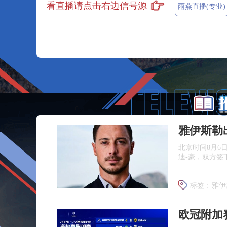
看直播请点击右边信号源
雨燕直播(专业)
雅伊斯勒
北京时间8月6
迪‑豪，双方签
标签 :
雅伊
埃迪豪离
欧冠附加