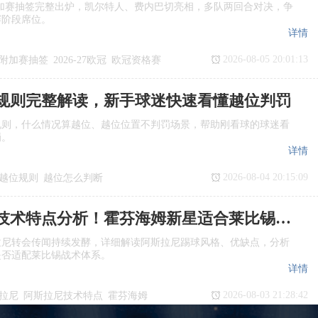
欧冠附加赛抽签完整出炉，凯尔特人、费内巴切亮相，多队两回合对决，争
赛阶段席位。
详情
2026-08-05 20:01:13
附加赛抽签
2026‑27欧冠
欧冠资格赛
规则完整解读，新手球迷快速看懂越位判罚
规则，什么情况算越位、越位位置不判罚场景，帮助刚看球的球迷看
罚。
详情
2026-08-04 20:15:09
越位规则
越位怎么判断
是越位
阿斯拉尼技术特点分析！霍芬海姆新星适合莱比锡体系吗
拉尼转会传闻持续发酵，详细解读阿斯拉尼踢球风格、优缺点，分析
是否适配莱比锡战术体系。
详情
2026-08-03 21:28:42
拉尼
阿斯拉尼技术特点
霍芬海姆
援