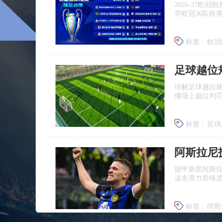
2026‑27
夺欧冠36队联
标签 :
欧冠
足球越位
详解足球越位
懂场上越位判
标签 :
足球
足球什么
德甲新星阿斯
这名潜力前锋
标签 :
阿斯
莱比锡引