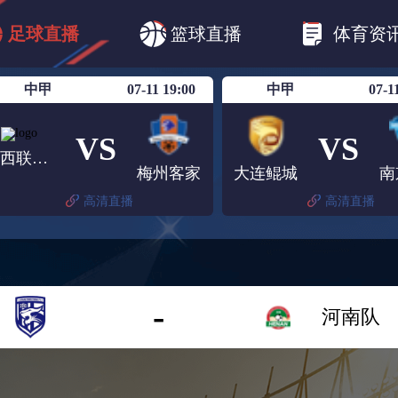
CBA
欧冠杯
欧联杯
英超
西甲
足球直播
篮球直播
体育资
美洲杯
亚冠杯
世俱杯
欧国联A级
中甲
07-11 19:00
中甲
07-1
VS
VS
陕西联合月亮泊队
梅州客家
大连鲲城
南
高清直播
高清直播
-
河南队