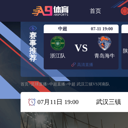
世界杯
NBA
首页
欧洲杯
澳超
中超
07-11 19:00
赛
事
VS
推
浙江队
青岛海牛
荐
高清直播
首页
>
足球直播
>
中超直播
>
中超 武汉三镇VS河南队
07月11日 19:00
武汉三镇