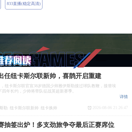
833直播(稳定高清)
出任纽卡斯尔联新帅，喜鹊开启重建
日，纽卡斯尔联官宣38岁德国少帅雅伊斯勒接过球队教鞭，接替埃
下四年长约，少帅将带队征战英超新赛季。
详情
2026-08-06 21:26:47
斯勒
纽卡斯尔联新帅
纽卡换帅
任
赛抽签出炉！多支劲旅争夺最后正赛席位