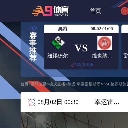
世界杯
NBA
首页
欧洲杯
澳超
奥丙
08-02 01:00
赛
事
VS
推
纽锡德尔
维也纳维多利亚
荐
高清直播
首页
>
足球直播
>
德戊直播
>
德戊 幸运雷根斯堡VSSC格罗斯
08月02日 00:30
幸运雷根斯堡