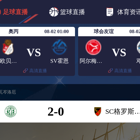
CBA
欧冠杯
欧联杯
英超
西甲
足球直播
篮球直播
体育资
美洲杯
亚冠杯
世俱杯
欧国联A级
奥丙
08-02 01:00
球会友谊
08-0
VS
VS
雷欧贝多夫
SV霍恩
阿尔梅勒城
高清直播
高清直播
施瓦岑洛厄
2-0
SC格罗斯施瓦岑