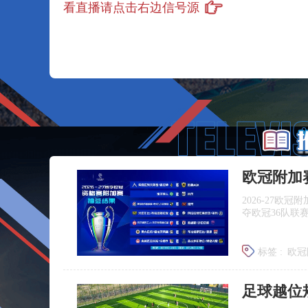
看直播请点击右边信号源
欧冠附加
2026‑27
夺欧冠36队联
标签 :
欧冠
足球越位