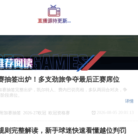
直播源待更新...
赛抽签出炉！多支劲旅争夺最后正赛席位
欧冠附加赛抽签完整出炉，凯尔特人、费内巴切亮相，多队两回合对决，争
赛阶段席位。
详情
2026-08-05 20:01:13
附加赛抽签
2026‑27欧冠
欧冠资格赛
规则完整解读，新手球迷快速看懂越位判罚