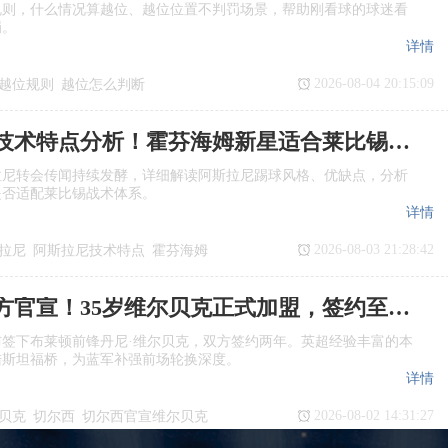
规则，什么情况算越位、越位位置不判罚场景，帮助刚看球的球迷看
罚。
详情
2026-08-04 20:15:09
越位规则
越位怎么判断
是越位
阿斯拉尼技术特点分析！霍芬海姆新星适合莱比锡体系吗
拉尼转会传闻持续发酵，详细解读阿斯拉尼踢球风格、优缺点，分析
是否适配莱比锡战术体系。
详情
2026-08-03 21:28:42
拉尼
阿斯拉尼技术特点
霍芬海姆
援
切尔西官方官宣！35岁维尔贝克正式加盟，签约至2028年
布签下布莱顿前锋丹尼·维尔贝克，双方签约两年。英超经验丰富的本
陆斯坦福桥，为蓝军补强前场轮换深度。
详情
2026-08-02 14:31:27
贝克
切尔西
切尔西官宣维尔贝克