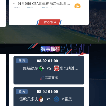
01月20日 CBA常规赛 浙江vs深圳 全场录像回放
标签：
浙江
深圳
01月14日 CBA常规赛 天津vs福建 全场录像回放
标签：
天津
福建
01月14日 CBA常规赛 浙江vs广州 全场录像回放
标签：
浙江
广州
12月01日 男篮世亚预阶段一 新西兰男篮vs澳大利亚男篮 全场录像回放
标签：
新西兰
澳大利
男篮
亚男篮
12月01日 男篮世亚预阶段一 韩国男篮vs中国男篮 全场录像
标签：
中国男
韩国男
08-02 01:00
奥丙
篮
篮
11月11日 全运男篮半决赛 广东全运男篮vs辽宁全运男篮 全场录像
纽锡德尔
VS
维也纳维多利亚
标签：
广东全
辽宁全
运男篮
运男篮
高清直播
10月14日 女篮锦标赛阶段二第3轮 山西女篮vs四川女篮 全场录像回放
标签：
山西女
四川女
篮
篮
08-02 01:00
奥丙
09月12日 男篮欧锦赛半决赛 德国男篮vs芬兰男篮 全场录像回放
标签：
德国男
芬兰男
雷欧贝多夫
VS
SV霍恩
篮
篮
09月05日 男篮欧锦赛小组赛 西班牙男篮vs希腊男篮 全场录像回放