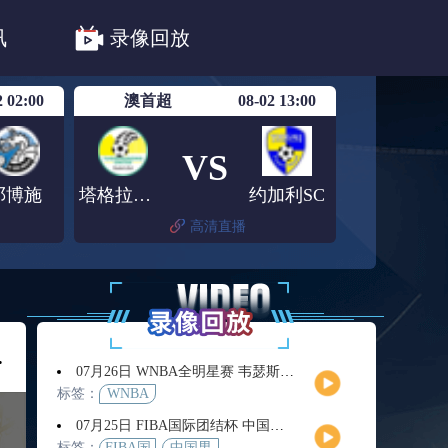
法甲
德甲
意甲
中超
讯
录像回放
联赛赛程安排
亚冠精英首轮赛况
2 02:00
澳首超
08-02 13:00
VS
邓博施
塔格拉诺联
约加利SC
高清直播
洛厄
07月26日 WNBA全明星赛 韦瑟斯庞队vs库珀队 全场录像回放
标签：
WNBA
07月25日 FIBA国际团结杯 中国男篮vs喀麦隆男篮 全场录像回放
标签：
FIBA国
中国男