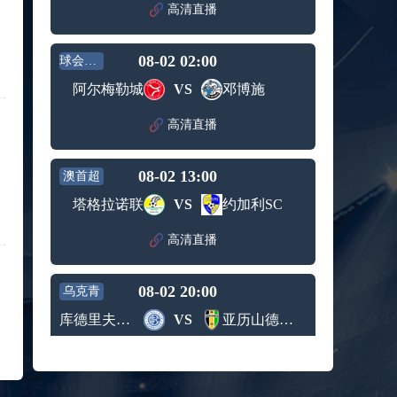
高清直播
标签：
西班牙
希腊男
男篮
篮
09月05日 男篮欧锦赛小组赛 波兰男篮vs比利时男篮 全场录像回放
08-02 02:00
球会友谊
标签：
波兰男
比利时
篮
男篮
阿尔梅勒城
VS
邓博施
09月05日 WNBA常规赛 菲尼克斯水星vs华盛顿神秘人 全场录像回放
标签：
菲尼克
华盛顿
高清直播
斯水星
神秘人
09月05日 WNBA常规赛 明尼苏达山猫vs拉斯维加斯王牌 全场录像回放
标签：
明尼苏
拉斯维
08-02 13:00
澳首超
达山猫
加斯王
09月05日 WNBA常规赛 达拉斯飞翼vs金州女武神 全场录像回放
牌
塔格拉诺联
VS
约加利SC
标签：
达拉斯
金州女
飞翼
武神
09月05日 U16男篮亚洲杯1/4决赛 中国男篮U16vs巴林男篮U16 全场录像回放
高清直播
标签：
中国男
巴林男
篮U16
篮U16
09月05日 NBL季后赛半决赛G3 长沙勇胜vs合肥狂风峻茂 全场录像回放
08-02 20:00
乌克青
标签：
长沙勇
合肥狂
库德里夫卡尼瓦U21
VS
亚历山德里亚U21
胜
风峻茂
08月27日 WNBA常规赛 西雅图风暴vs印第安纳狂热 全场录像回放
标签：
西雅图
印第安
高清直播
风暴
纳狂热
08月27日 男篮美洲杯小组赛 乌拉圭男篮vs巴哈马男篮 全场录像回放