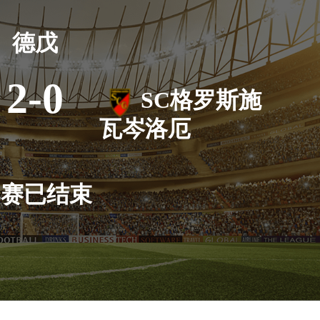
德戊
2-0
SC格罗斯施
瓦岑洛厄
比赛已结束