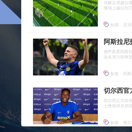
详解足球越位
懂场上越位判
标签 :
足球
足球什么
德甲新星阿斯
这名潜力前锋
标签 :
阿斯
莱比锡引
切尔西正式宣
土锋线球员登
标签 :
维尔
布莱顿