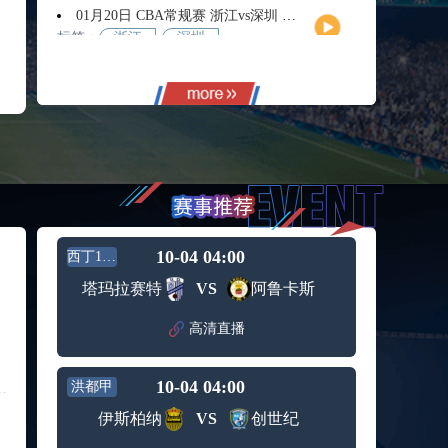
01月20日 CBA常规赛 浙江vs深圳 全场录像回放
标签：
浙江
深圳
01月14日 CBA常规赛 天津vs福建 全场录像回放
标签：
天津
福建
01月14日 CBA常规赛 浙江vs广州 全场录像回放
标签：
浙江
广州
12月01日 男篮世亚预阶段一 新西兰男篮vs澳大利亚男篮 全场录像回放
标签：
新西兰
澳大利
男篮
亚男篮
12月01日 男篮世亚预阶段一 韩国男篮vs中国男篮 全场录像
标签：
中国男
韩国男
10-04 04:00
西丁12组
篮
篮
11月11日 全运男篮半决赛 广东全运男篮vs辽宁全运男篮 全场录像
塔玛拉赛特
VS
阿鲁卡斯
标签：
广东全
辽宁全
运男篮
运男篮
高清直播
10月14日 女篮锦标赛阶段二第3轮 山西女篮vs四川女篮 全场录像回放
标签：
山西女
四川女
篮
篮
10-04 04:00
洪都甲
09月12日 男篮欧锦赛半决赛 德国男篮vs芬兰男篮 全场录像回放
标签：
德国男
芬兰男
伊斯柏纳
VS
创世纪
篮
篮
09月05日 男篮欧锦赛小组赛 西班牙男篮vs希腊男篮 全场录像回放