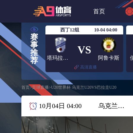
世界杯
NBA
首页
欧洲杯
澳超
西丁12组
10-04 04:00
赛
事
VS
推
塔玛拉赛特
阿鲁卡斯
荐
高清直播
首页
>
足球直播
>
U20世界杯 乌克兰U20VS巴拉圭U20
10月04日 04:00
乌克兰U20