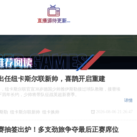
直播源待更新...
出任纽卡斯尔联新帅，喜鹊开启重建
日，纽卡斯尔联官宣38岁德国少帅雅伊斯勒接过球队教鞭，接替埃
下四年长约，少帅将带队征战英超新赛季。
详情
2026-08-06 21:26:47
斯勒
纽卡斯尔联新帅
纽卡换帅
任
赛抽签出炉！多支劲旅争夺最后正赛席位