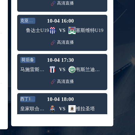
高清直播
标签：
西班牙
希腊男
男篮
篮
09月05日 男篮欧锦赛小组赛 波兰男篮vs比利时男篮 全场录像回放
10-04 16:00
克亚联U19
标签：
波兰男
比利时
篮
男篮
鲁达士U19
VS
塞斯维特U19
09月05日 WNBA常规赛 菲尼克斯水星vs华盛顿神秘人 全场录像回放
标签：
菲尼克
华盛顿
高清直播
斯水星
神秘人
09月05日 WNBA常规赛 明尼苏达山猫vs拉斯维加斯王牌 全场录像回放
标签：
明尼苏
拉斯维
10-04 17:30
荷后备
达山猫
加斯王
09月05日 WNBA常规赛 达拉斯飞翼vs金州女武神 全场录像回放
牌
马施雷斯精英U21
VS
韦斯兰迪亚青年队
标签：
达拉斯
金州女
飞翼
武神
09月05日 U16男篮亚洲杯1/4决赛 中国男篮U16vs巴林男篮U16 全场录像回放
高清直播
标签：
中国男
巴林男
篮U16
篮U16
09月05日 NBL季后赛半决赛G3 长沙勇胜vs合肥狂风峻茂 全场录像回放
10-04 18:00
西丁12组
标签：
长沙勇
合肥狂
皇家联合特内里费
VS
维拉圣塔
胜
风峻茂
08月27日 WNBA常规赛 西雅图风暴vs印第安纳狂热 全场录像回放
标签：
西雅图
印第安
高清直播
风暴
纳狂热
08月27日 男篮美洲杯小组赛 乌拉圭男篮vs巴哈马男篮 全场录像回放