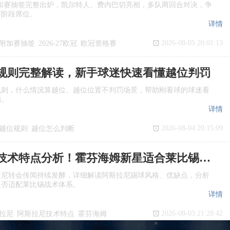
欧冠附加赛抽签完整出炉，凯尔特人、费内巴切亮相，多队两回合对决，争
赛阶段席位。
详情
2026-08-05 20:01:13
附加赛抽签
2026‑27欧冠
欧冠资格赛
规则完整解读，新手球迷快速看懂越位判罚
规则，什么情况算越位、越位位置不判罚场景，帮助刚看球的球迷看
罚。
详情
2026-08-04 20:15:09
越位规则
越位怎么判断
是越位
阿斯拉尼技术特点分析！霍芬海姆新星适合莱比锡体系吗
拉尼转会传闻持续发酵，详细解读阿斯拉尼踢球风格、优缺点，分析
是否适配莱比锡战术体系。
详情
2026-08-03 21:28:42
拉尼
阿斯拉尼技术特点
霍芬海姆
援