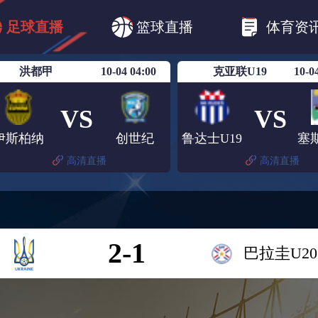
CBA
欧冠杯
欧联杯
英超
西甲
足球直播
篮球直播
体育资
美洲杯
亚冠杯
世俱杯
欧国联A级
洪都甲
10-04 04:00
克亚联U19
10-0
VS
VS
伊斯柏纳
创世纪
鲁达士U19
高清直播
高清直播
2-1
巴拉圭U20