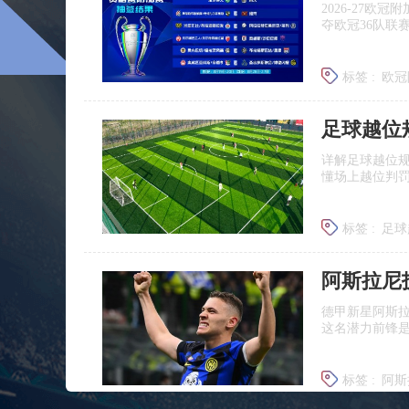
2026‑27
夺欧冠36队联
标签 :
欧冠
足球越位
详解足球越位
懂场上越位判
标签 :
足球
足球什么
德甲新星阿斯
这名潜力前锋
标签 :
阿斯
莱比锡引