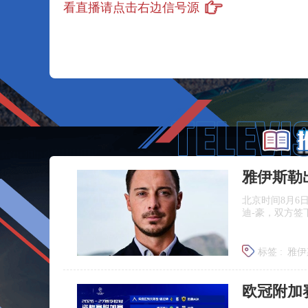
看直播请点击右边信号源
雅伊斯勒
北京时间8月6
迪‑豪，双方签
标签 :
雅伊
埃迪豪离
欧冠附加