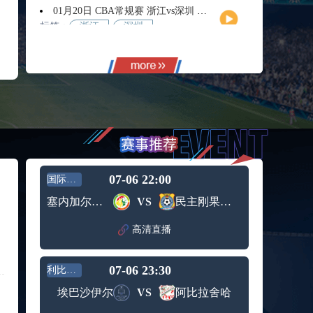
01月20日 CBA常规赛 浙江vs深圳 全场录像回放
标签：
浙江
深圳
01月14日 CBA常规赛 天津vs福建 全场录像回放
标签：
天津
福建
01月14日 CBA常规赛 浙江vs广州 全场录像回放
标签：
浙江
广州
12月01日 男篮世亚预阶段一 新西兰男篮vs澳大利亚男篮 全场录像回放
标签：
新西兰
澳大利
男篮
亚男篮
12月01日 男篮世亚预阶段一 韩国男篮vs中国男篮 全场录像
标签：
中国男
韩国男
07-06 22:00
国际友谊
篮
篮
11月11日 全运男篮半决赛 广东全运男篮vs辽宁全运男篮 全场录像
塞内加尔女足
VS
民主刚果女足
标签：
广东全
辽宁全
运男篮
运男篮
高清直播
10月14日 女篮锦标赛阶段二第3轮 山西女篮vs四川女篮 全场录像回放
标签：
山西女
四川女
篮
篮
07-06 23:30
利比亚超
09月12日 男篮欧锦赛半决赛 德国男篮vs芬兰男篮 全场录像回放
标签：
德国男
芬兰男
埃巴沙伊尔
VS
阿比拉舍哈
篮
篮
09月05日 男篮欧锦赛小组赛 西班牙男篮vs希腊男篮 全场录像回放