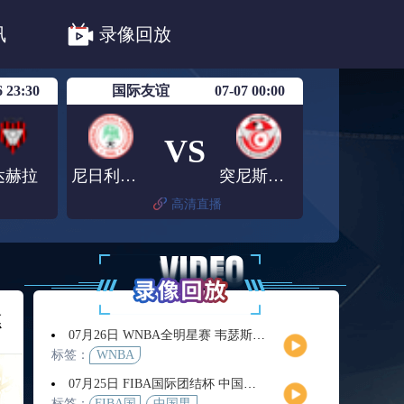
法甲
德甲
意甲
中超
讯
录像回放
联赛赛程安排
亚冠精英首轮赛况
6 23:30
国际友谊
07-07 00:00
VS
达赫拉
尼日利亚女足
突尼斯女足
高清直播
德
07月26日 WNBA全明星赛 韦瑟斯庞队vs库珀队 全场录像回放
标签：
WNBA
07月25日 FIBA国际团结杯 中国男篮vs喀麦隆男篮 全场录像回放
标签：
FIBA国
中国男