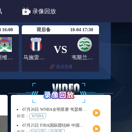
法甲
德甲
意甲
中超
讯
录像回放
联赛赛程安排
亚冠精英首轮赛况
4 16:00
荷后备
10-04 17:30
VS
塞斯维特U19
马施雷斯精英U21
韦斯兰迪亚青年队
高清直播
07月26日 WNBA全明星赛 韦瑟斯庞队vs库珀队 全场录像回放
标签：
WNBA
07月25日 FIBA国际团结杯 中国男篮vs喀麦隆男篮 全场录像回放
标签：
FIBA国
中国男