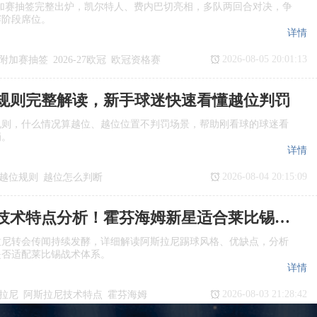
欧冠附加赛抽签完整出炉，凯尔特人、费内巴切亮相，多队两回合对决，争
赛阶段席位。
详情
2026-08-05 20:01:13
附加赛抽签
2026‑27欧冠
欧冠资格赛
规则完整解读，新手球迷快速看懂越位判罚
规则，什么情况算越位、越位位置不判罚场景，帮助刚看球的球迷看
罚。
详情
2026-08-04 20:15:09
越位规则
越位怎么判断
是越位
阿斯拉尼技术特点分析！霍芬海姆新星适合莱比锡体系吗
拉尼转会传闻持续发酵，详细解读阿斯拉尼踢球风格、优缺点，分析
是否适配莱比锡战术体系。
详情
2026-08-03 21:28:42
拉尼
阿斯拉尼技术特点
霍芬海姆
援