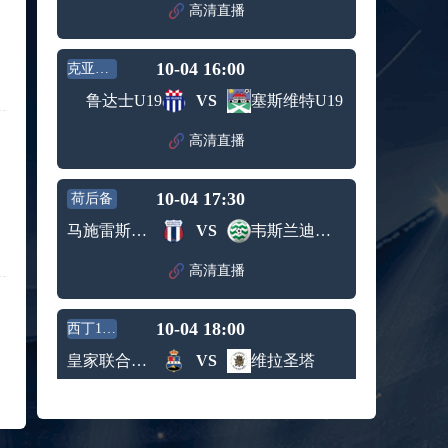
高清直播
标签：
西班牙
希腊男
男篮
篮
09月05日 男篮欧锦赛小组赛 波兰男篮vs比利时男篮 全场录像回放
10-04 16:00
克亚联U19
标签：
波兰男
比利时
篮
男篮
鲁达士U19
VS
塞斯维特U19
09月05日 WNBA常规赛 菲尼克斯水星vs华盛顿神秘人 全场录像回放
标签：
菲尼克
华盛顿
高清直播
斯水星
神秘人
09月05日 WNBA常规赛 明尼苏达山猫vs拉斯维加斯王牌 全场录像回放
标签：
明尼苏
拉斯维
10-04 17:30
荷后备
达山猫
加斯王
09月05日 WNBA常规赛 达拉斯飞翼vs金州女武神 全场录像回放
牌
马施雷斯精英U21
VS
韦斯兰迪亚青年队
标签：
达拉斯
金州女
飞翼
武神
09月05日 U16男篮亚洲杯1/4决赛 中国男篮U16vs巴林男篮U16 全场录像回放
高清直播
标签：
中国男
巴林男
篮U16
篮U16
09月05日 NBL季后赛半决赛G3 长沙勇胜vs合肥狂风峻茂 全场录像回放
10-04 18:00
西丁12组
标签：
长沙勇
合肥狂
皇家联合特内里费
VS
维拉圣塔
胜
风峻茂
08月27日 WNBA常规赛 西雅图风暴vs印第安纳狂热 全场录像回放
标签：
西雅图
印第安
高清直播
风暴
纳狂热
08月27日 男篮美洲杯小组赛 乌拉圭男篮vs巴哈马男篮 全场录像回放