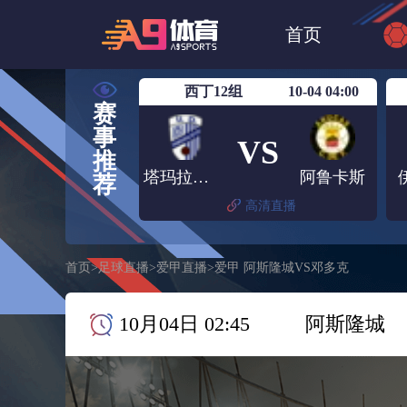
世界杯
NBA
首页
欧洲杯
澳超
西丁12组
10-04 04:00
赛
事
VS
推
塔玛拉赛特
阿鲁卡斯
荐
高清直播
首页
>
足球直播
>
爱甲直播
>
爱甲 阿斯隆城VS邓多克
10月04日 02:45
阿斯隆城