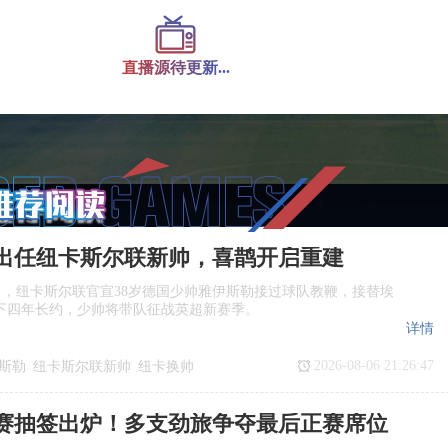
直播源待更新...
出任纽卡斯尔联新帅，喜鹊开启重建
日，纽卡斯尔联官宣38岁德国少帅雅伊斯勒接过球队教鞭，接替埃
下四年长约，少帅将带队征战英超新赛季。
详情
2026-08-06 21:26:47
斯勒
纽卡斯尔联新帅
纽卡换帅
任
赛抽签出炉！多支劲旅争夺最后正赛席位