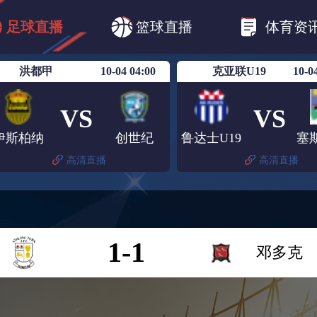
CBA
欧冠杯
欧联杯
英超
西甲
足球直播
篮球直播
体育资
美洲杯
亚冠杯
世俱杯
欧国联A级
洪都甲
10-04 04:00
克亚联U19
10-0
VS
VS
伊斯柏纳
创世纪
鲁达士U19
高清直播
高清直播
1-1
邓多克