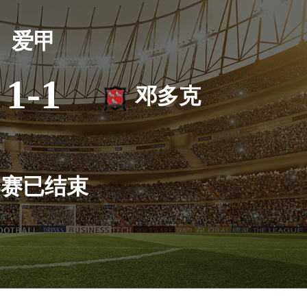
爱甲
1-1
邓多克
比赛已结束