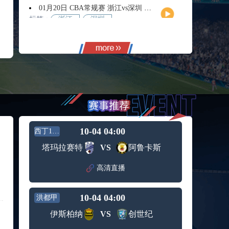
01月20日 CBA常规赛 浙江vs深圳 全场录像回放
标签：
浙江
深圳
01月14日 CBA常规赛 天津vs福建 全场录像回放
标签：
天津
福建
01月14日 CBA常规赛 浙江vs广州 全场录像回放
标签：
浙江
广州
12月01日 男篮世亚预阶段一 新西兰男篮vs澳大利亚男篮 全场录像回放
标签：
新西兰
澳大利
男篮
亚男篮
12月01日 男篮世亚预阶段一 韩国男篮vs中国男篮 全场录像
标签：
中国男
韩国男
10-04 04:00
西丁12组
篮
篮
11月11日 全运男篮半决赛 广东全运男篮vs辽宁全运男篮 全场录像
塔玛拉赛特
VS
阿鲁卡斯
标签：
广东全
辽宁全
运男篮
运男篮
高清直播
10月14日 女篮锦标赛阶段二第3轮 山西女篮vs四川女篮 全场录像回放
标签：
山西女
四川女
篮
篮
10-04 04:00
洪都甲
09月12日 男篮欧锦赛半决赛 德国男篮vs芬兰男篮 全场录像回放
标签：
德国男
芬兰男
伊斯柏纳
VS
创世纪
篮
篮
09月05日 男篮欧锦赛小组赛 西班牙男篮vs希腊男篮 全场录像回放