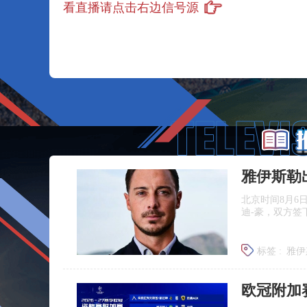
看直播请点击右边信号源
雅伊斯勒
北京时间8月6
迪‑豪，双方签
标签 :
雅伊
埃迪豪离
欧冠附加