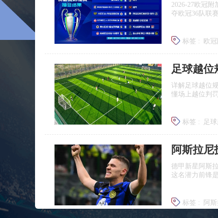
2026‑27
夺欧冠36队联
标签 :
欧冠
足球越位
详解足球越位
懂场上越位判
标签 :
足球
足球什么
德甲新星阿斯
这名潜力前锋
标签 :
阿斯
莱比锡引