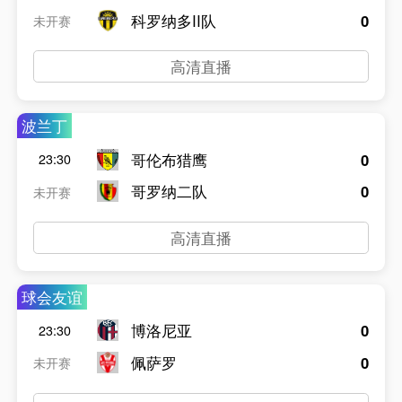
科罗纳多II队
0
未开赛
高清直播
波兰丁
哥伦布猎鹰
0
23:30
哥罗纳二队
0
未开赛
高清直播
球会友谊
博洛尼亚
0
23:30
佩萨罗
0
未开赛