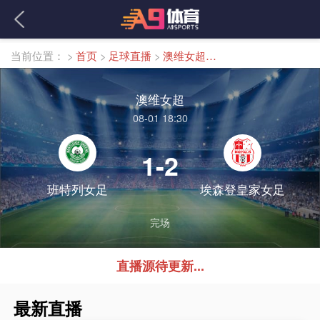
当前位置：
>
首页
>
足球直播
>
澳维女超直播
澳维女超
08-01 18:30
1-2
班特列女足
埃森登皇家女足
完场
直播源待更新...
最新直播