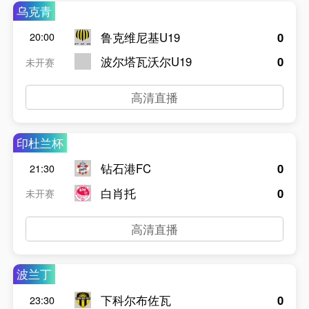
乌克青
鲁克维尼基U19
0
20:00
波尔塔瓦沃尔U19
0
未开赛
高清直播
印杜兰杯
钻石港FC
0
21:30
白肖托
0
未开赛
高清直播
波兰丁
下科尔布佐瓦
0
23:30