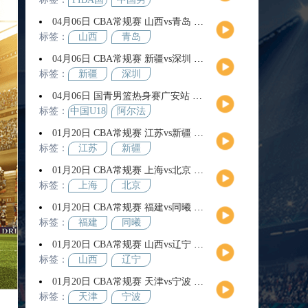
际团结
篮
04月06日 CBA常规赛 山西vs青岛 全场录像回放
杯
标签：
山西
青岛
04月06日 CBA常规赛 新疆vs深圳 全场录像回放
标签：
新疆
深圳
04月06日 国青男篮热身赛广安站 中国U18男篮vs阿尔法学院 全场录像回放
标签：
中国U18
阿尔法
男篮
学院
01月20日 CBA常规赛 江苏vs新疆 全场录像回放
标签：
江苏
新疆
01月20日 CBA常规赛 上海vs北京 全场录像回放
标签：
上海
北京
01月20日 CBA常规赛 福建vs同曦 全场录像回放
标签：
福建
同曦
01月20日 CBA常规赛 山西vs辽宁 全场录像回放
标签：
山西
辽宁
01月20日 CBA常规赛 天津vs宁波 全场录像回放
标签：
天津
宁波