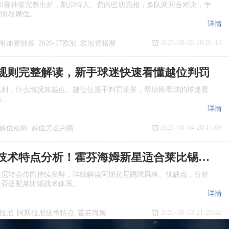
欧冠附加赛抽签完整出炉，凯尔特人、费内巴切亮相，多队两回合对决，争
赛阶段席位。
详情
2026-08-05 20:01:13
附加赛抽签
2026‑27欧冠
欧冠资格赛
规则完整解读，新手球迷快速看懂越位判罚
规则，什么情况算越位、越位位置不判罚场景，帮助刚看球的球迷看
罚。
详情
2026-08-04 20:15:09
越位规则
越位怎么判断
是越位
阿斯拉尼技术特点分析！霍芬海姆新星适合莱比锡体系吗
拉尼转会传闻持续发酵，详细解读阿斯拉尼踢球风格、优缺点，分析
是否适配莱比锡战术体系。
详情
2026-08-03 21:28:42
拉尼
阿斯拉尼技术特点
霍芬海姆
援