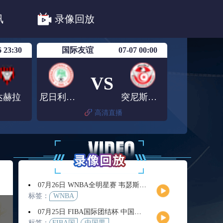
法甲
德甲
意甲
中超
讯
录像回放
联赛赛程安排
亚冠精英首轮赛况
6 23:30
国际友谊
07-07 00:00
VS
达赫拉
尼日利亚女足
突尼斯女足
高清直播
07月26日 WNBA全明星赛 韦瑟斯庞队vs库珀队 全场录像回放
标签：
WNBA
07月25日 FIBA国际团结杯 中国男篮vs喀麦隆男篮 全场录像回放
标签：
FIBA国
中国男