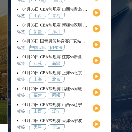
际团结
篮
04月06日 CBA常规赛 山西vs青岛 全场录像回放
杯
标签：
山西
青岛
04月06日 CBA常规赛 新疆vs深圳 全场录像回放
标签：
新疆
深圳
04月06日 国青男篮热身赛广安站 中国U18男篮vs阿尔法学院 全场录像回放
标签：
中国U18
阿尔法
男篮
学院
01月20日 CBA常规赛 江苏vs新疆 全场录像回放
标签：
江苏
新疆
01月20日 CBA常规赛 上海vs北京 全场录像回放
标签：
上海
北京
01月20日 CBA常规赛 福建vs同曦 全场录像回放
标签：
福建
同曦
01月20日 CBA常规赛 山西vs辽宁 全场录像回放
标签：
山西
辽宁
01月20日 CBA常规赛 天津vs宁波 全场录像回放
标签：
天津
宁波