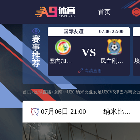
世界杯
NBA
首页
欧洲杯
澳超
国际友谊
07-06 22:00
赛
事
VS
推
塞内加尔女足
民主刚果女足
荐
高清直播
首页
>
足球直播
>
女南非U20 纳米比亚女足U20VS津巴布韦女足
07月06日 21:00
纳米比亚女足U20