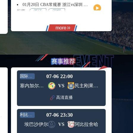
01月20日 CBA常规赛 浙江vs深圳 全场录像回放
标签：
浙江
深圳
01月14日 CBA常规赛 天津vs福建 全场录像回放
标签：
天津
福建
01月14日 CBA常规赛 浙江vs广州 全场录像回放
标签：
浙江
广州
12月01日 男篮世亚预阶段一 新西兰男篮vs澳大利亚男篮 全场录像回放
标签：
新西兰
澳大利
男篮
亚男篮
12月01日 男篮世亚预阶段一 韩国男篮vs中国男篮 全场录像
标签：
中国男
韩国男
07-06 22:00
国际友谊
篮
篮
11月11日 全运男篮半决赛 广东全运男篮vs辽宁全运男篮 全场录像
塞内加尔女足
VS
民主刚果女足
标签：
广东全
辽宁全
运男篮
运男篮
高清直播
10月14日 女篮锦标赛阶段二第3轮 山西女篮vs四川女篮 全场录像回放
标签：
山西女
四川女
篮
篮
07-06 23:30
利比亚超
09月12日 男篮欧锦赛半决赛 德国男篮vs芬兰男篮 全场录像回放
标签：
德国男
芬兰男
埃巴沙伊尔
VS
阿比拉舍哈
篮
篮
09月05日 男篮欧锦赛小组赛 西班牙男篮vs希腊男篮 全场录像回放