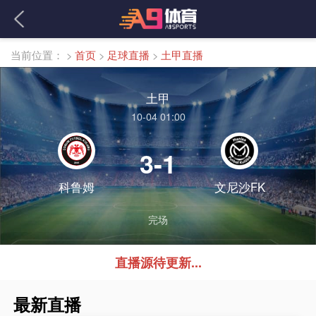
当前位置：
>
首页
>
足球直播
>
土甲直播
土甲
10-04 01:00
3-1
科鲁姆
文尼沙FK
完场
直播源待更新...
最新直播