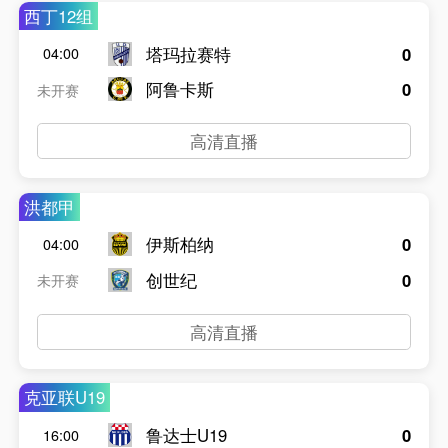
西丁12组
塔玛拉赛特
0
04:00
阿鲁卡斯
0
未开赛
高清直播
洪都甲
伊斯柏纳
0
04:00
创世纪
0
未开赛
高清直播
克亚联U19
鲁达士U19
0
16:00