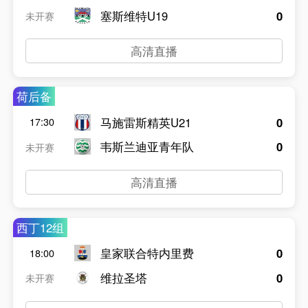
塞斯维特U19
0
未开赛
高清直播
荷后备
马施雷斯精英U21
0
17:30
韦斯兰迪亚青年队
0
未开赛
高清直播
西丁12组
皇家联合特内里费
0
18:00
维拉圣塔
0
未开赛