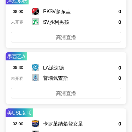
库拉索联
RKSV参东圭
0
08:00
SV胜利男孩
0
未开赛
高清直播
墨西乙A
LA派达德
0
09:30
普瑞佩查斯
0
未开赛
高清直播
美USL女联
卡罗莱纳攀登女足
0
03:00