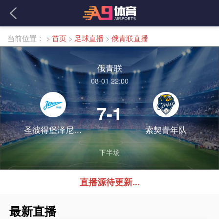
当前位置：
>
首页
>
足球直播
>
俄青联直播
俄青联
08-01 22:00
7-1
圣彼得堡泽尼特青年队
索契青年队
下半场
直播源待更新...
最新直播