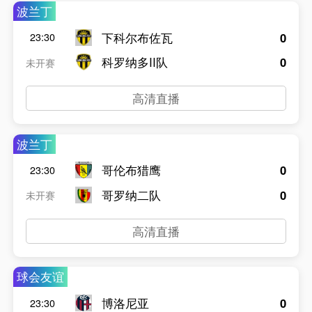
波兰丁
下科尔布佐瓦
0
23:30
科罗纳多II队
0
未开赛
高清直播
波兰丁
哥伦布猎鹰
0
23:30
哥罗纳二队
0
未开赛
高清直播
球会友谊
博洛尼亚
0
23:30